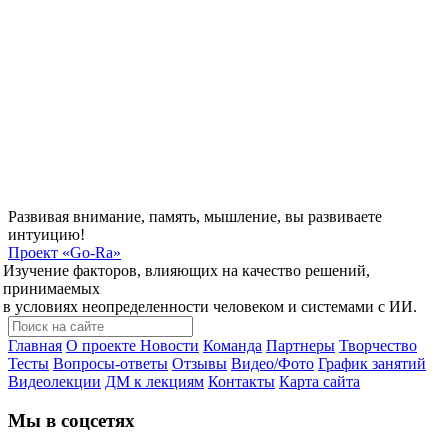
Развивая внимание, память, мышление, вы развиваете
интуицию!
Проект
«Go-Ra»
Изучение факторов, влияющих на качество решений,
принимаемых
в условиях неопределенности человеком и системами с ИИ.
Главная
О проекте
Новости
Команда
Партнеры
Творчество
Тесты
Вопросы-ответы
Отзывы
Видео/Фото
График занятий
Видеолекции
ДМ к лекциям
Контакты
Карта сайта
Мы в соцсетях