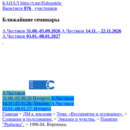
КАНАЛ
https://t.me/Haburaklic
Вконтакте
876
участников
Ближайшие семинары
А.Чистяков
31.08.-05.09.2026
А.Чистяков
14.11. - 22.11.2026
А.Чистяков
03.01.-08.01.2027
А.Чистяков
31.08.-05.09.26 Изумруд
А.Чистяков
14.11.-22.11.26. Лекции.
А.Чистяков
03.01.-08.01.27. Изумруд
Главная
>
ДМ к лекциям
>
Тема: «Восприятие и осознание».
>
Сознание и подсознание.
>
Эмоции и чувства.
>
Понятие
"Рыбалка".
>
1996.04. Воронька.