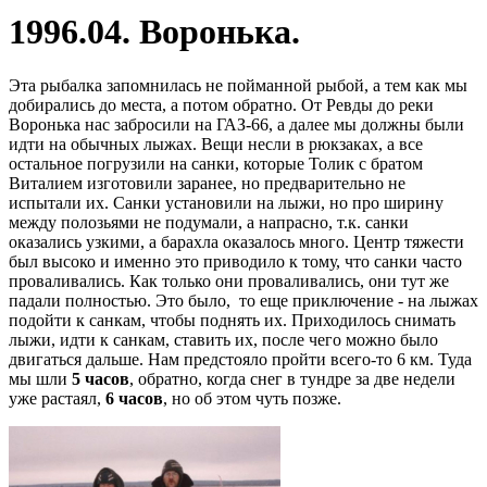
1996.04. Воронька.
Эта рыбалка запомнилась не пойманной рыбой, а тем как мы
добирались до места, а потом обратно. От Ревды до реки
Воронька нас забросили на ГАЗ-66, а далее мы должны были
идти на обычных лыжах. Вещи несли в рюкзаках, а все
остальное погрузили на санки, которые Толик с братом
Виталием изготовили заранее, но предварительно не
испытали их. Санки установили на лыжи, но про ширину
между полозьями не подумали, а напрасно, т.к. санки
оказались узкими, а барахла оказалось много. Центр тяжести
был высоко и именно это приводило к тому, что санки часто
проваливались. Как только они проваливались, они тут же
падали полностью. Это было, то еще приключение - на лыжах
подойти к санкам, чтобы поднять их. Приходилось снимать
лыжи, идти к санкам, ставить их, после чего можно было
двигаться дальше. Нам предстояло пройти всего-то 6 км. Туда
мы шли
5 часов
, обратно, когда снег в тундре за две недели
уже растаял,
6 часов
, но об этом чуть позже.