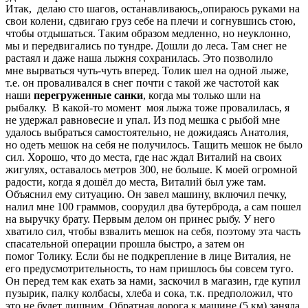
Итак, делаю сто шагов, останавливаюсь,,опираюсь руками на
свои колени, сдвигаю груз себе на плечи и согнувшись стою,
чтобы отдышаться. Таким образом медленно, но неуклонно,
мы и передвигались по тундре. Дошли до леса. Там снег не
растаял и даже наша лыжня сохранилась. Это позволило
мне вырваться чуть-чуть вперед. Толик шел на одной лыже,
т.е. он проваливался в снег почти с такой же частотой как
наши
перегруженные санки
, когда мы только шли на
рыбалку. В какой-то момент моя лыжа тоже провалилась, я
не удержал равновесие и упал. Из под мешка с рыбой мне
удалось выбраться самостоятельно, не дожидаясь Анатолия,
но одеть мешок на себя не получилось. Тащить мешок не было
сил. Хорошо, что до места, где нас ждал Виталий на своих
жигулях, оставалось метров 300, не больше. К моей огромной
радости, когда я дошёл до места, Виталий был уже там.
Объяснил ему ситуацию. Он завел машину, включил печку,
налил мне 100 граммов, соорудил два бутерброда, а сам пошел
на выручку брату. Первым делом он принес рыбу. У него
хватило сил, чтобы взвалить мешок на себя, поэтому эта часть
спасательной операции прошла быстро, а затем он
помог Толику. Если бы не подкрепление в лице Виталия, не
его предусмотрительность, то нам пришлось бы совсем туго.
Он перед тем как ехать за нами, заскочил в магазин, где купил
пузырик, палку колбасы, хлеба и сока, т.к. предположил, что
это не будет лишним. Обратная дорога к машине (5 км) заняла