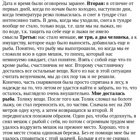
Дата и время были оговорены заранее.
Вторая:
в отличие от
первых дней, когда по ночам было холодно, наступили дни,
когда температура резко повысилась. и снег в тундре стал
интенсивно таять. В день, когда мы уходили, снега в тундре
вообще не стало, только вода, т.е. шли мы на лыжах, но
по воде, т.к. тащить на себе еще и лыжи не имело
смысла
Третья:
нас стало меньше,
не три, а два человека
, а к
имуществу, которое надо было выносить, добавилась еще и
рыба. Понятно, что рыбу мы выпотрошили, но когда мы ее
сложили всю в один мешок, то пипец, который нас
неминуемо ожидает, стал понятен. Взять с собой еще что-то
кроме рыбы, счастливчик не мог. Второму счастливчику
достались все остальные вещи. Кого из нас в этой ситуации
считать везунчиком, мы до сих пор так и не решили.
Конечно, часть снаряжения была просто спрятана в лесу, в
надежде на то, что летом ее удастся найти и забрать, но то, что
осталось, выглядело очень внушительно.
Мне досталась
рыба
. Толику вещи. После того как Толик сломал на болоте
лыжу, он стал переносить их, по частям. Сначала нес на 200
метров одну кучу, а затем возвращапся за второй. Я
передвигался похожим образом. Один раз, чтобы отдохнуть, я
снял мешок с рыбой с себя, но потом с огромным трудом мне
удалось водрузить мешок на прежнее место. Хорошо, что в
этом месте стояла одинокая березка. Без ее помощи мне бы не
удалось справиться с этой задачей. Больше я его не снимал.