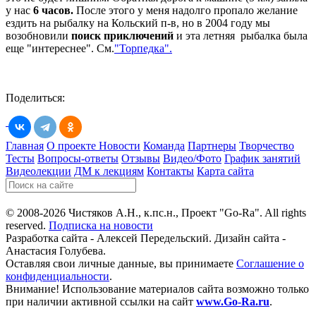
у нас
6 часов.
После этого у меня надолго пропало желание
ездить на рыбалку на Кольский п-в, но в 2004 году мы
возобновили
поиск приключений
и эта летняя рыбалка была
еще "интереснее". См.
"Торпедка".
Поделиться:
Главная
О проекте
Новости
Команда
Партнеры
Творчество
Тесты
Вопросы-ответы
Отзывы
Видео/Фото
График занятий
Видеолекции
ДМ к лекциям
Контакты
Карта сайта
© 2008-2026 Чистяков А.Н., к.пс.н., Проект "Go-Ra". All rights
reserved.
Подписка на новости
Разработка сайта - Алексей Передельский. Дизайн сайта -
Анастасия Голубева.
Оставляя свои личные данные, вы принимаете
Соглашение о
конфиденциальности
.
Внимание! Использование материалов сайта возможно только
при наличии активной ссылки на сайт
www.Go-Ra.ru
.