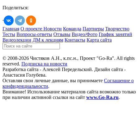
Поделиться:
Главная
О проекте
Новости
Команда
Партнеры
Творчество
Тесты
Вопросы-ответы
Отзывы
Видео/Фото
График занятий
Видеолекции
ДМ к лекциям
Контакты
Карта сайта
© 2008-2026 Чистяков А.Н., к.пс.н., Проект "Go-Ra". All rights
reserved.
Подписка на новости
Разработка сайта - Алексей Передельский. Дизайн сайта -
Анастасия Голубева.
Оставляя свои личные данные, вы принимаете
Соглашение о
конфиденциальности
.
Внимание! Использование материалов сайта возможно только
при наличии активной ссылки на сайт
www.Go-Ra.ru
.