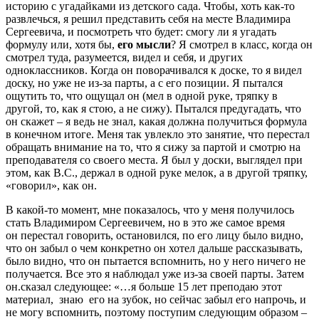
историю с угадайками из детского сада. Чтобы, хоть как-то
развлечься, я решил представить себя на месте Владимира
Сергеевича, и посмотреть что будет: смогу ли я угадать
формулу или, хотя бы,
его мысли
? Я смотрел в класс, когда он
смотрел туда, разумеется, видел и себя, и других
одноклассников. Когда он поворачивался к доске, то я видел
доску, но уже не из-за парты, а с его позиции. Я пытался
ощутить то, что ощущал он (мел в одной руке, тряпку в
другой, то, как я стою, а не сижу). Пытался предугадать, что
он скажет – я ведь не знал, какая должна получиться формула
в конечном итоге. Меня так увлекло это занятие, что перестал
обращать внимание на то, что я сижу за партой и смотрю на
преподавателя со своего места. Я был у доски, выглядел при
этом, как В.С., держал в одной руке мелок, а в другой тряпку,
«говорил», как он.
В какой-то момент, мне показалось, что у меня получилось
стать Владимиром Сергеевичем, но в это же самое время
он перестал говорить, остановился, по его лицу было видно,
что он забыл о чем конкретно он хотел дальше рассказывать,
было видно, что он пытается вспомнить, но у него ничего не
получается. Все это я наблюдал уже из-за своей парты. Затем
он.сказал следующее: «…я больше 15 лет преподаю этот
материал, знаю его на зубок, но сейчас забыл его напрочь, и
не могу вспомнить, поэтому поступим следующим образом –