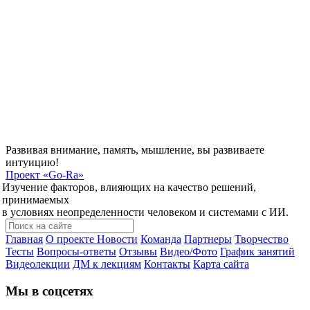
Развивая внимание, память, мышление, вы развиваете
интуицию!
Проект
«Go-Ra»
Изучение факторов, влияющих на качество решений,
принимаемых
в условиях неопределенности человеком и системами с ИИ.
Главная
О проекте
Новости
Команда
Партнеры
Творчество
Тесты
Вопросы-ответы
Отзывы
Видео/Фото
График занятий
Видеолекции
ДМ к лекциям
Контакты
Карта сайта
Мы в соцсетях