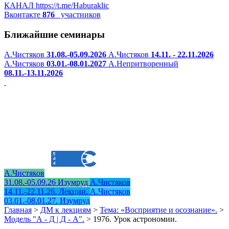
КАНАЛ
https://t.me/Haburaklic
Вконтакте
876
участников
Ближайшие семинары
А.Чистяков
31.08.-05.09.2026
А.Чистяков
14.11. - 22.11.2026
А.Чистяков
03.01.-08.01.2027
А.Непритворенный
08.11.-13.11.2026
А.Чистяков
31.08.-05.09.26 Изумруд
А.Чистяков
14.11.-22.11.26. Лекции.
А.Чистяков
03.01.-08.01.27. Изумруд
Главная
>
ДМ к лекциям
>
Тема: «Восприятие и осознание».
>
Модель "А - Д | Д - А".
>
1976. Урок астрономии.