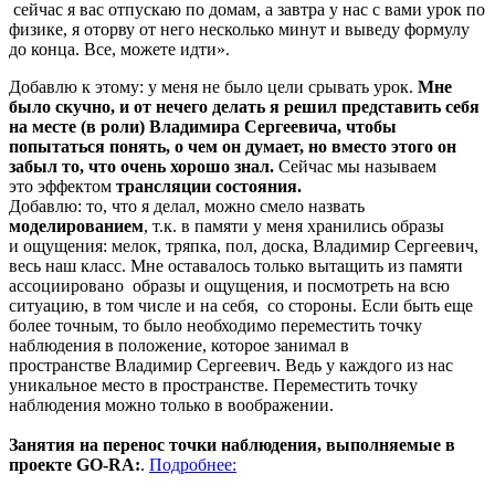
сейчас я вас отпускаю по домам, а завтра у нас с вами урок по
физике, я оторву от него несколько минут и выведу формулу
до конца. Все, можете идти».
Добавлю к этому: у меня не было цели срывать урок.
Мне
было скучно, и от нечего делать я решил представить себя
на месте (в роли) Владимира Сергеевича, чтобы
попытаться понять, о чем он думает, но вместо этого он
забыл то, что очень хорошо знал.
Сейчас мы называем
это эффектом
трансляции состояния.
Добавлю: то, что я делал, можно смело назвать
моделированием
, т.к. в памяти у меня хранились образы
и ощущения: мелок, тряпка, пол, доска, Владимир Сергеевич,
весь наш класс. Мне оставалось только вытащить из памяти
ассоциировано образы и ощущения, и посмотреть на всю
ситуацию, в том числе и на себя, со стороны. Если быть еще
более точным, то было необходимо переместить точку
наблюдения в положение, которое занимал в
пространстве Владимир Сергеевич. Ведь у каждого из нас
уникальное место в пространстве. Переместить точку
наблюдения можно только в воображении.
Занятия на перенос точки наблюдения, выполняемые в
проекте GO-RA:
.
Подробнее: