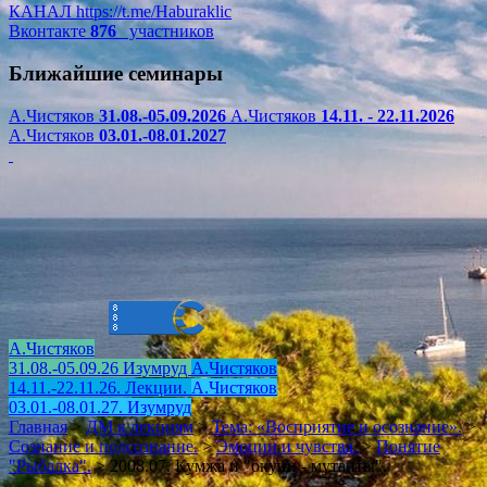
КАНАЛ
https://t.me/Haburaklic
Вконтакте
876
участников
Ближайшие семинары
А.Чистяков
31.08.-05.09.2026
А.Чистяков
14.11. - 22.11.2026
А.Чистяков
03.01.-08.01.2027
А.Чистяков
31.08.-05.09.26 Изумруд
А.Чистяков
14.11.-22.11.26. Лекции.
А.Чистяков
03.01.-08.01.27. Изумруд
Главная
>
ДМ к лекциям
>
Тема: «Восприятие и осознание».
>
Сознание и подсознание.
>
Эмоции и чувства.
>
Понятие
"Рыбалка".
>
2008.07. Кумжа и "окуни - мутанты".