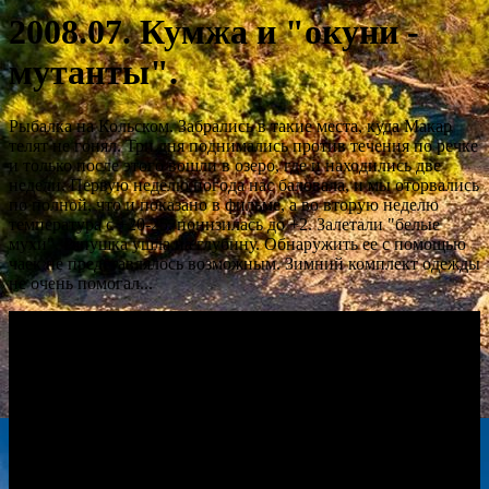
2008.07. Кумжа и "окуни -
мутанты".
Рыбалка на Кольском. Забрались в такие места, куда Макар
телят не гонял. Три дня поднимались против течения по речке
и только после этого вошли в озеро, где и находились две
недели. Первую неделю погода нас баловала, и мы оторвались
по полной, что и показано в фильме, а во вторую неделю
температура с +20-25, понизилась до +2. Залетали "белые
мухи". Ряпушка ушла на глубину. Обнаружить ее с помощью
чаек не представлялось возможным. Зимний комплект одежды
не очень помогал...