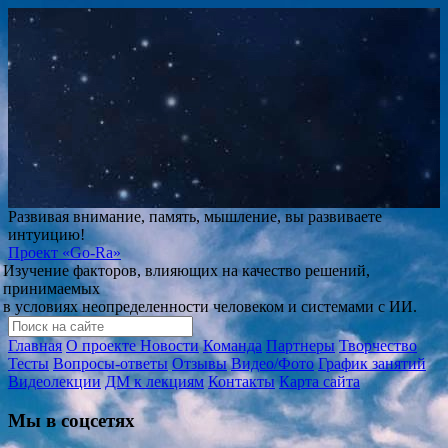
Развивая внимание, память, мышление, вы развиваете
интуицию!
Проект
«Go-Ra»
Изучение факторов, влияющих на качество решений,
принимаемых
в условиях неопределенности человеком и системами с ИИ.
Главная
О проекте
Новости
Команда
Партнеры
Творчество
Тесты
Вопросы-ответы
Отзывы
Видео/Фото
График занятий
Видеолекции
ДМ к лекциям
Контакты
Карта сайта
Мы в соцсетях