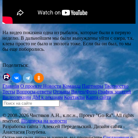
На видео показана одна из рыбалок, которые были в первую
неделю. В дальнейшем мы были вынуждены уйти с озера, т.к.
клева просто не было и эхолота тоже. Если бы он был, то мы
бы еще поборолись.
Поделиться:
Главная
О проекте
Новости
Команда
Партнеры
Творчество
Тесты
Вопросы-ответы
Отзывы
Видео/Фото
График занятий
Видеолекции
ДМ к лекциям
Контакты
Карта сайта
© 2008-2026 Чистяков А.Н., к.пс.н., Проект "Go-Ra". All rights
reserved.
Подписка на новости
Разработка сайта - Алексей Передельский. Дизайн сайта -
Анастасия Голубева.
Оставляя свои личные данные, вы принимаете
Соглашение о