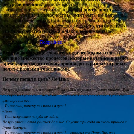
ресурсов
внешних
(недвижимость, средства транспорта и
связи, источники энергии, финансы) и
внутренних
(знания,
навыки, умения и способности). Может быть, вы подумали,
что я забыл про деньги (финансы и их производные)? Нет,
конечно, но для начала необходимо осознать, что финансы -
это лишь
средство платежа и накопления,
эквивалент
товаров и услуг, а также других компонент
формулы «11πR».
Подробнее
.
Все становится еще сложнее, когда необходимо связать
воедино
множество процессов
, которые начались в разное
время, происходят сейчас, происходят в разных игровых
полях с разными участниками.
Почему попал в цель
? Ле
-Цзы
.
Ле-цзы практиковался в стрельбе из лука и поразил стрелою мишень. Тут
он спросил Гуань Инь-цзы, какого тот мнения о его искусстве. Гуань Инь-
цзы спросил его:
- Ты знаешь, почему ты попал в цель?
- Нет.
- Твое искусство никуда не годно.
Ле-цзы ушел и стал учиться дальше. Спустя три года он вновь пришел к
Гуань Инь-цзы:
- Ты знаешь, почему ты попал в цель? – спросил его Гуань Инь-цзы.