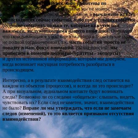
локальных игровых полях, либо разнесены по
времени
. Это объективная причина: мы не можем
воспринимать все происходящее в мире, а
вычленяем из всех
происходящих сейчас событий, либо предстоящих событий
(будущие события), только те, которые кажутся нам
важными, заслуживающими нашего внимания.
Очевидно,
что складывающаяся у нас картинка мира в этом случае будет
не полной (ограниченной), т.к.
часть событий просто не
попадет в наш фокус внимания.
Выход простой:
мы
прибегаем к помощи людей (авторитеты - эксперты)
и других источников информации, которым мы доверяем,
когда возникает насущная потребность разобраться в
происходящем.
Интересно, а в результате взаимодействия след останется на
каждом из объектов (процессов), и всегда ли это происходит?
А при визуальном, аудиальном контакте будут возникать
следы? Возможно ли со следами «общаться»: слышать, видеть,
чувствовать их? Если след незаметен, значит, взаимодействия
не было?
Вправе ли мы утверждать, что если не замечаем
следов (изменений), то это является признаком отсутствия
взаимодействия?