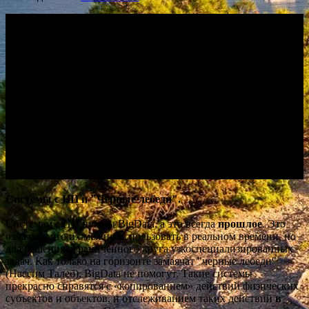
Системы с ИИ и "Черные лебеди".
Системам с ИИ нужны BigData, а это всегда
прошлое
. Это
означает, что их можно использовать в реальном времени, но
для решения ограниченного круга узкоспециализированных
задач. Как только на горизонте замаячат "черные лебеди"
(Нассим Талеб), BigData не помогут. Такие системы
прекрасно справятся с «копированием» действий физических
субъектов и объектов, и отслеживанием таких действий
в