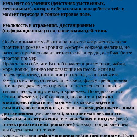
Речь идет об умениях (действиях умственных,
ментальных), которые обязательно понадобятся тебе в
момент перехода в тонкое игровое поле.
Реальность и отражения. Дистанционные
(информационные) и сильные взаимодействия.
Особое внимание я обратил на понятие «отражение» после
прочтения романа «Хроники Амбера» Роджера Желязны, но
разговор про многовариантность еще впереди, а сейчас более
простой пример.
Представим себе, что Вы наблюдаете в реале: пляж, чайки,
море, волны, лениво наползающие на песок. Если вы
переведете взгляд (внимание) на волны, то вы сможете
заметить их цвет, оттенки, игру света, форму гребня волны.
Это не раздражает, это приятно: и ласковое солнышко, и
теплый песок, и шум волн, и крик чаек. Но ведь со всеми
этими объектами (чайка, волна, песок и т. д.)
можно
взаимодействовать по-разному
: их можно
видеть и
слышать, но не ощущать
, если вы
взаимодействуете с ними
дистанционно
(не локально),
воспринимая не сами эти
объекты, а их отражения
, т. е.
колебания в воздухе
(звук)
и
электромагнитном диапазоне
(образы), то в дальнейшем
мы будем называть такие
взаимодействия
информационными/дистанционными.
Если