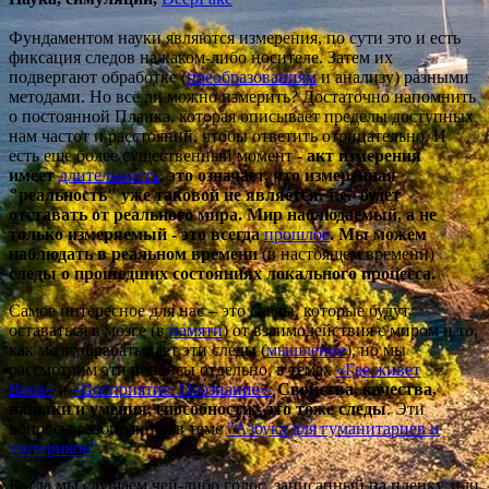
Фундаментом науки являются измерения, по сути это и есть
фиксация следов на каком-либо носителе. Затем их
подвергают обработке (
преобразованиям
и анализу) разными
методами. Но все ли можно измерить? Достаточно напомнить
о постоянной Планка, которая описывает пределы доступных
нам частот и расстояний, чтобы ответить отрицательно. И
есть еще более существенный момент -
акт измерения
имеет
длительность
, это означает, что измеренная
"реальность" уже таковой не является, т.е. будет
отставать от реального мира.
Мир наблюдаемый, а не
только измеряемый - это всегда
прошлое
. Мы можем
наблюдать в реальном времени
(в настоящем времени)
следы о прошедших состояниях локального процесса.
Самое интересное для нас – это следы, которые будут
оставаться в мозге (в
памяти
) от взаимодействия с миром и то,
как мозг обрабатывает эти следы (
мышление
), но мы
рассмотрим эти вопросы отдельно, в темах
«Где живет
Вера»
и
«Восприятие. Осознание
».
Свойства, качества,
навыки и умения, способности - это тоже следы
. Эти
вопросы разбираются в теме
"Азбука для гуманитариев и
эзотериков"
.
Когда мы слушаем чей-либо голос, записанный на пленку, или