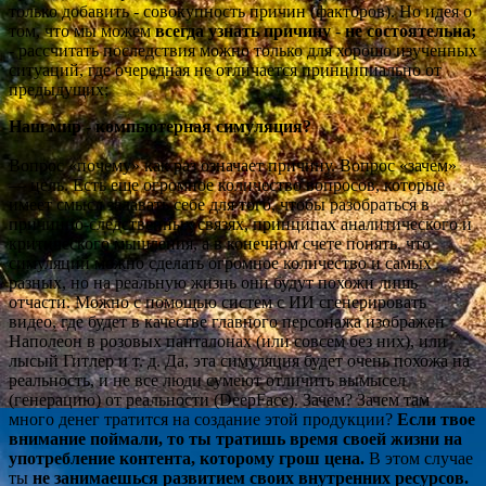
только добавить - совокупность причин (факторов). Но идея о
том, что мы можем
всегда узнать причин
у
-
не состоятельна;
-
рассчитать последствия можно только для хорошо изученных
ситуаций, где очередная не отличается принципиально от
предыдущих;
Наш мир - компьютерная симуляция?
Вопрос «почему» как раз означает причину. Вопрос «зачем»
— цель. Есть еще огромное количество вопросов, которые
имеет смысл задавать себе для того, чтобы разобраться в
причинно-следственных связях, принципах аналитического и
критического мышления, а в конечном счете понять, что
симуляций можно сделать огромное количество и самых
разных, но на реальную жизнь они будут похожи лишь
отчасти. Можно с помощью систем с ИИ сгенерировать
видео, где будет в качестве главного персонажа изображен
Наполеон в розовых панталонах (или совсем без них), или
лысый Гитлер и т. д. Да, эта симуляция будет очень похожа на
реальность, и не все люди сумеют отличить вымысел
(генерацию) от реальности (DeepFace). Зачем? Зачем там
много денег тратится на создание этой продукции?
Если твое
внимание поймали, то ты тратишь время своей жизни на
употребление контента, которому грош цена.
В этом случае
ты
не занимаешься развитием своих внутренних ресурсов.