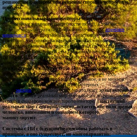
решающим фактором при решении спорных вопросов и
проблем.
Профессиональные манипуляторы
прекрасно знают
сокровенные желания и потребности людей, в том числе:
желание меньше тратить и больше получать (см.
принцип
минимакса
). Они преуменьшают предстоящие затраты.
Очевидно, что они не раскрывают свои истинные намерения.
Они создают мнимые ценности и идеалы, где во главе угла
стоят
деньги
. Есть деньги - ты уважаемый человек, нет денег -
ты никто. Для этого используется не только Голливуд, но и
компьютерные игры, где для продвижения к цели обязательно
нужны деньги, а как же без них. При этом ребенок не
понимает, что в реальной жизни будет реальный труд,
реальные трудности и проблемы, и реальное, а не мнимое
счастье при их достижении. В компьютерных
играх
эмоции
обязательно будут, но это будет
эрзац эмоций и
чувств
. В итоге реальный мир уменьшается до размеров
экрана в смартфоне/компьютере/телевизоре, а
настоящий
реальный мир с его проблемами, остается вне поля зрения
человека, вниманием и сознанием которого,
манипулируют.
Системы с ИИ с будущим не способны работать в
принципе, а оно существует, но многовариантно: