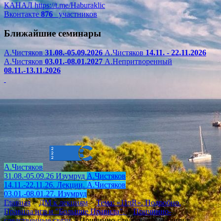
КАНАЛ
https://t.me/Haburaklic
Вконтакте
876
участников
Ближайшие семинары
А.Чистяков
31.08.-05.09.2026
А.Чистяков
14.11. - 22.11.2026
А.Чистяков
03.01.-08.01.2027
А.Непритворенный
08.11.-13.11.2026
А.Чистяков
31.08.-05.09.26 Изумруд
А.Чистяков
14.11.-22.11.26. Лекции.
А.Чистяков
03.01.-08.01.27. Изумруд
Главная
>
ДМ к лекциям
>
Тема: «11πR». Подробно.
>
Правила игр и "Большие Правила".
>
Причинно-
следственные связи
>
Причинно-следственные связи в