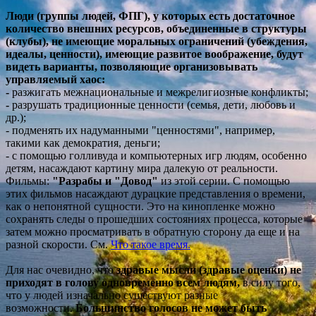
Люди (группы людей, ФПГ), у которых есть достаточное
количество внешних ресурсов, объединенные в структуры
(клубы), не имеющие моральных ограничений (убеждения,
идеалы, ценности), имеющие развитое воображение, будут
видеть варианты, позволяющие организовывать
управляемый хаос:
-
разжигать межнациональные и межрелигиозные конфликты;
-
разрушать традиционные ценности (семья, дети, любовь и
др.);
- подменять их надуманными "ценностями", например,
такими как демократия, деньги;
- с помощью голливуда и компьютерных игр людям, особенно
детям, насаждают картину мира далекую от реальности.
Фильмы:
"Разрабы и "Довод"
из этой серии. С помощью
этих фильмов насаждают дурацкие представления о времени,
как о непонятной сущности. Это на кинопленке можно
сохранять следы о прошедших состояниях процесса, которые
затем можно просматривать в обратную сторону да еще и на
разной скорости. См.
Что такое время.
Для нас очевидно, что
здравые мысли (здравые оценки) не
приходят в голову одновременно всем людям,
в силу того,
что у людей изначально существуют разные
возможности.
Большинство голосов не может быть