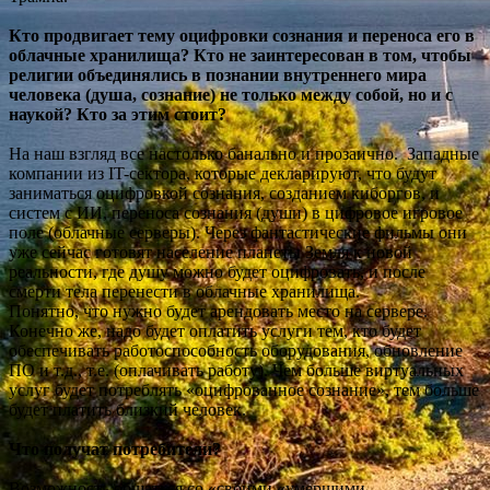
Кто продвигает тему оцифровки сознания и переноса его в
облачные хранилища? Кто не заинтересован в том, чтобы
религии объединялись в познании внутреннего мира
человека (душа, сознание) не только между собой, но и с
наукой? Кто за этим стоит?
На наш взгляд все настолько банально и прозаично. Западные
компании из IT-сектора, которые декларируют, что будут
заниматься оцифровкой сознания, созданием киборгов, и
систем с ИИ, переноса сознания (души) в цифровое игровое
поле (облачные серверы). Через фантастические фильмы они
уже сейчас готовят население планеты Земля к новой
реальности, где душу можно будет оцифровать, и после
смерти тела перенести в облачные хранилища.
Понятно, что нужно будет арендовать место на сервере.
Конечно же, надо будет оплатить услуги тем, кто будет
обеспечивать работоспособность оборудования, обновление
ПО и т.д., т.е. (оплачивать работу). Чем больше виртуальных
услуг будет потреблять «оцифрованное сознание», тем больше
будет платить близкий человек.
Что получат потребители?
Возможность общаться со «своими «умершими