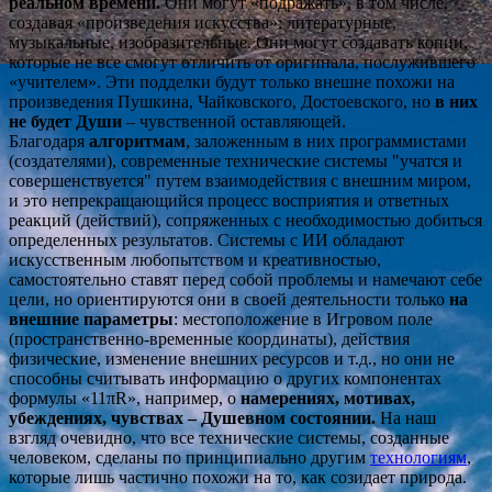
реальном времени.
Они могут «подражать», в том числе,
создавая «произведения искусства»: литературные,
музыкальные, изобразительные. Они могут создавать копии,
которые не все смогут отличить от оригинала, послужившего
«учителем». Эти подделки будут только внешне похожи на
произведения Пушкина, Чайковского, Достоевского, но
в них
не будет Души
– чувственной оставляющей.
Благодаря
алгоритмам
, заложенным в них программистами
(создателями), современные технические системы "учатся и
совершенствуется" путем взаимодействия с внешним миром,
и это непрекращающийся процесс восприятия и ответных
реакций (действий), сопряженных с необходимостью добиться
определенных результатов. Системы с ИИ обладают
искусственным любопытством и креативностью,
самостоятельно ставят перед собой проблемы и намечают себе
цели, но ориентируются они в своей деятельности только
на
внешние параметры
: местоположение в Игровом поле
(пространственно-временные координаты), действия
физические, изменение внешних ресурсов и т.д., но они не
способны считывать информацию о других компонентах
формулы «11πR», например, о
намерениях, мотивах,
убеждениях, чувствах – Душевном состоянии.
На наш
взгляд очевидно, что все технические системы, созданные
человеком, сделаны по принципиально другим
технологиям
,
которые лишь частично похожи на то, как созидает природа.