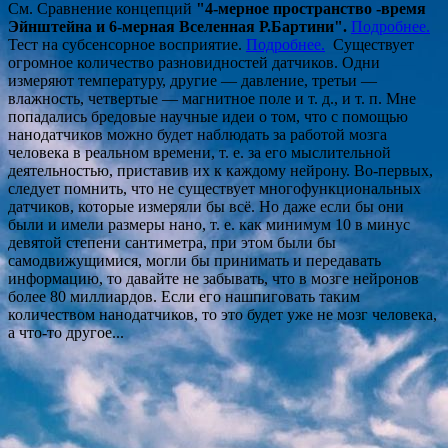
См. Сравнение концепций
"4-мерное пространство -время
Эйнштейна и 6-мерная Вселенная Р.Бартини".
Подробнее.
Тест на субсенсорное восприятие.
Подробнее.
Существует
огромное количество разновидностей датчиков. Одни
измеряют температуру, другие — давление, третьи —
влажность, четвертые — магнитное поле и т. д., и т. п. Мне
попадались бредовые научные идеи о том, что с помощью
нанодатчиков можно будет наблюдать за работой мозга
человека в реальном времени, т. е. за его мыслительной
деятельностью, приставив их к каждому нейрону. Во-первых,
следует помнить, что не существует многофункциональных
датчиков, которые измеряли бы всё. Но даже если бы они
были и имели размеры нано, т. е. как минимум 10 в минус
девятой степени сантиметра, при этом были бы
самодвижущимися, могли бы принимать и передавать
информацию, то давайте не забывать, что в мозге нейронов
более 80 миллиардов. Если его нашпиговать таким
количеством нанодатчиков, то это будет уже не мозг человека,
а что-то другое...