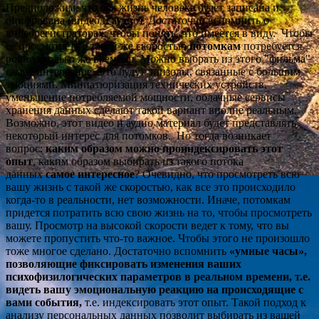
Предположим, что вся жизнь человека будет записана и
оцифрована (видео и аудио). Достаточно вспомнить о
видеорегистраторах, чтобы понять, что имеется в виду. Чтобы
ее просмотреть с такой же скоростью
потомкам
потребуется
ровно столько же времени. Можно выбрать из этого "фильма"
самое интересное. Это будут эпизоды, связанные с большим
эмоциями. Миниатюризация технических устройств,
уменьшение потребляемой мощности, облачные сервисы
хранения данных сделают такой вариант вполне реальным.
Возможно, этот видео и аудио материал будет представлять
некоторый интерес для потомков. Но тогда возникает
вопрос:
каким образом можно проиндексировать этот
опыт
, каким образом выбирать из такого потока
данных
самое интересное
? Очевидно, что просмотреть всю
вашу жизнь с такой же скоростью, как все это происходило
когда-то в реальности, нет возможности. Иначе, потомкам
придется потратить всю свою жизнь на то, чтобы просмотреть
вашу. Просмотр на высокой скорости ведет к тому, что вы
можете пропустить что-то важное. Чтобы этого не произошло
тоже многое сделано. Достаточно вспомнить
«умные часы»,
позволяющие фиксировать изменения ваших
психофизилогических параметров в реальном времени, т.е.
видеть вашу эмоциональную реакцию на происходящие с
вами события,
т.е. индексировать этот опыт. Такой подход к
анализу персональных данных позволит выбирать из вашей