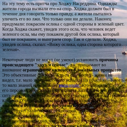
На эту тему есть притча про Ходжу Насреддина. Однажды
жители города вызвали его на спор. Ходжа должен был в
течение дня говорить только правду, а жители пытались
уличить его во лжи. Что только они ни делали. Наконец
придумали: покрасим ослика с одной стороны в зеленый цвет.
Когда Ходжа скажет, увидев этого осла, что человек ведет
зеленого осла, мы ему покажем другой бок ослика, который
был не покрашен, и выиграем спор. Так и сделали. Ходжа,
увидев ослика, сказал: «Вижу ослика, одна сторона которого
зеленая».
Не
которые люди не могут (не умеют) установить
причины
происходящего "здесь и сейчас"
, т.к. принимают во
внимание
ограниченное количество локальных процессов
.
Это объективные факторы. Кто-то еще молод - жизни не
видел, т.е. мало знает, мало чего испытал на практике. У кого-
то мало знаний и
не развито
мышление
.
Кто-то считает, что
его персонального жизненного опыта достаточно для оценки
ситуаций. Кто-то не понимает, что существуют разные группы
влияния (Участники событий), многие из которых
не
являются публичными фигурами
и т.д. Именно они
спонсируют талантливых режиссеров, разработчиков
компьютерных игр, систем с ИИ.
Совершенно очевидно, что даже для того, чтобы отравить
крыс, необходимо иметь
достаточное количество