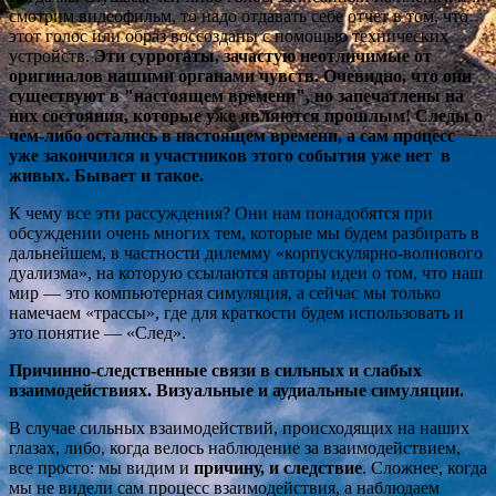
смотрим видеофильм, то надо отдавать себе отчет в том, что
этот голос или образ воссозданы с помощью технических
устройств.
Эти
суррогаты
, зачастую неотличимые от
оригиналов нашими органами чувств. Очевидно, что они
существуют в "настоящем времени", но запечатлены на
них состояния, которые уже являются прошлым! Следы о
чем-либо остались в настоящем времени, а сам процесс
уже закончился и участников этого события уже нет в
живых. Бывает и такое.
К чему все эти рассуждения? Они нам понадобятся при
обсуждении очень многих тем, которые мы будем разбирать в
дальнейшем, в частности дилемму «корпускулярно-волнового
дуализма», на которую ссылаются авторы идеи о том, что наш
мир — это компьютерная симуляция, а сейчас мы только
намечаем «трассы», где для краткости будем использовать и
это понятие — «След».
Причинно-следственные связи в сильных и слабых
взаимодействиях.
Визуальные и аудиальные симуляции.
В случае сильных взаимодействий, происходящих на наших
глазах, либо, когда велось наблюдение за взаимодействием,
все просто: мы видим и
причину, и следствие
. Сложнее, когда
мы не видели сам процесс взаимодействия, а наблюдаем