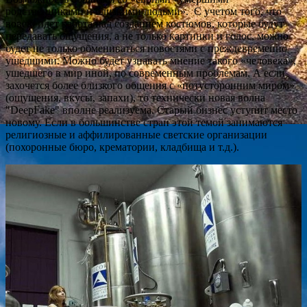
родственниками и близкими людьми». С учетом того, что
вовсю идет работа над созданием костюмов, которые будут
передавать ощущения, а не только картинки и голос, можно
будет не только обмениваться новостями с преждевременно
ушедшими. Можно будет узнавать мнение такого «человека»,
ушедшего в мир иной, по современным проблемам. А если
захочется более близкого общения с «потусторонним миром»
(ощущения, вкусы, запахи), то технически новая волна
"DeepFake" вполне реализуема. Старый бизнес уступит место
новому. Если в большинстве стран этой темой занимаются
религиозные и аффилированные светские организации
(похоронные бюро, крематории, кладбища и т.д.).