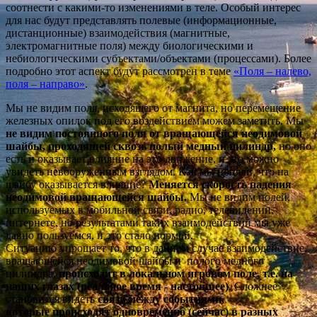
соотнести с какими-то изменениями в теле. Особый интерес
для нас будут представлять полевые (информационные,
дистанционные) взаимодействия (магнитные,
электромагнитные поля) между биологическими и
небиологическими субъектами/объектами (процессами). Более
подробно этот аспект будут рассмотрен в теме
«Поля – налево,
поля – направо»
.
Мы не видим поля, исходящего от магнита, но перемещение
железных опилок под его воздействием можем заметить. Мы
не видим постоянного поля от вращающейся неодимовой
шайбы, проходящей сквозь полый медный цилиндр,
но оно
есть и оказывает влияние на это движение, и это можно
увидеть невооруженным взглядом. Как мы поняли, что на
шайбу оказывается влияние?
Меняется скорость падения
неодимовой вращающейся шайбы.
Мы не видим полей,
используемых в мобильной связи, радио, телевидении,
интернете, но результатами таких взаимодействий мы уже
давно пользуемся, и это стало нормой.
Ситуацию упрощает то, что в данном случае взаимодействие,
вращающейся неодимовой шайбы и полого медного
цилиндра,
происходит в локальном игровом поле, т.е. на
наших глазах (реальное время - настоящее)
. Сложнее
становится видеть
связь между событиями,
которые происходят одновременно (сейчас) в разных