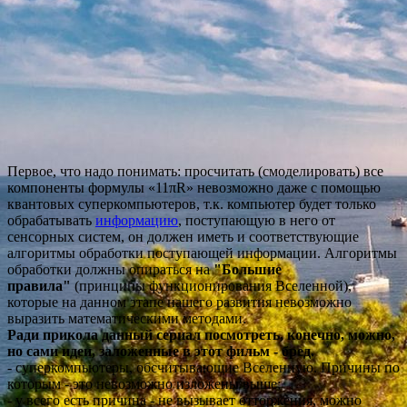
Первое, что надо понимать: просчитать (смоделировать) все
компоненты формулы
«11πR» невозможно даже с помощью
квантовых суперкомпьютеров, т.к. компьютер будет только
обрабатывать
информацию
, поступающую в него от
сенсорных систем, он должен иметь и соответствующие
алгоритмы обработки поступающей информации. Алгоритмы
обработки должны опираться на
"Большие
правила"
(принципы функционирования Вселенной),
которые на данном этапе нашего развития невозможно
выразить математическими методами.
Ради прикола данный сериал посмотреть, конечно, можно,
но сами идеи, заложенные в этот фильм - бред.
- суперкомпьютеры, обсчитывающие Вселенную. Причины по
которым - это невозможно изложены выше;
- у всего есть причина - не вызывает отторжения, можно