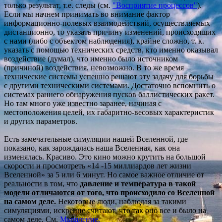
только результат, т.е. следы (см.
"Восприятие процессов
"
).
Если мы начнем принимать во внимание фактор
информационно-полевых взаимодействий, осуществляемых
дистанционно, то указать причину изменений, происходящих
с нами (либо с объектом наблюдения), крайне сложно, т. к.
указать с помощью технических средств, кто именно оказывал
воздействие (думал), что именно было источником
(причиной) воздействия, невозможно. В то же время
технические системы успешно решают эту задачу для борьбы
с другими техническими системами. Достаточно вспомнить о
системах раннего обнаружения пусков баллистических ракет.
Но там много уже известно заранее, начиная с
местоположения целей, их габаритно-весовых характеристик
и других параметров.
Есть замечательные симуляции нашей Вселенной, где
показано, как зарождалась наша Вселенная, как она
изменялась. Красиво. Это кино можно крутить на большой
скорости и просмотреть «14 -15 миллиардов лет жизни
Вселенной» за 5 или 6 минут. Но самое важное отличие от
реальности в том, что
давление и температура в такой
модели отличаются от того, что происходило со Вселенной
на самом деле.
Некоторые люди, наблюдая за такими
симуляциями, искренне считают, что так оно все и было на
самом деле. См.
М
ышление.