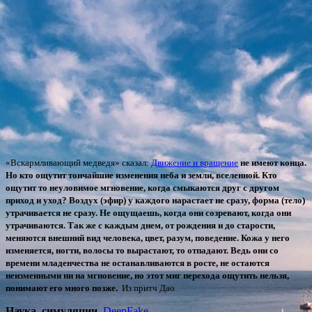
«Вскармливающий медведя» сказал:
Движение и вращение
не имеют конца.
Но кто ощутит тончайшие изменения неба и земли, вселенной. Кто
ощутит то неуловимое мгновение, когда смыкаются друг с другом
приход и уход? Воздух (эфир) у каждого нарастает не сразу, форма (тело)
утрачивается не сразу. Не ощущаешь, когда они созревают, когда они
утрачиваются. Так же с каждым днем, от рождения и до старости,
меняются внешний вид человека, цвет, разум, поведение. Кожа у него
изменяется, ногти, волосы то вырастают, то отпадают. Ведь они со
времени младенчества не останавливаются в росте, не остаются
неизменными ни на мгновение, но этот миг перехода ощутить нельзя,
понимают его много позже.
Из притч Дао
Наука, симуляции,
DeepFake