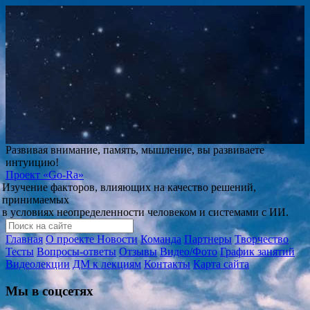
Развивая внимание, память, мышление, вы развиваете
интуицию!
Проект
«Go-Ra»
Изучение факторов, влияющих на качество решений,
принимаемых
в условиях неопределенности человеком и системами с ИИ.
Главная
О проекте
Новости
Команда
Партнеры
Творчество
Тесты
Вопросы-ответы
Отзывы
Видео/Фото
График занятий
Видеолекции
ДМ к лекциям
Контакты
Карта сайта
Мы в соцсетях