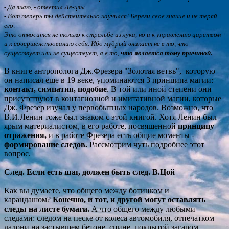
- Да знаю, - ответил Ле-цзы
- Вот теперь ты действительно научился! Береги свое знание и не теряй
его:
Это относится не только к стрельбе из лука, но
и к управлению царством
и к совершенствованию себя. Ибо мудрый вникает не в то, что
существует или не существует, а в то,
что является тому причиной.
В
книге антрополога Дж.Фрезера "Золотая ветвь", которую
он написал еще в 19 веке, упоминаются 3 принципа магии:
контакт, симпатия, подобие
. В той или иной степени они
присутствуют в контагиозной и имитативной магии, которые
Дж. Фрезер изучал у первобытных народов. Возможно, что
В.И.Ленин тоже был знаком с этой книгой. Хотя Ленин был
ярым материалистом, в его работе, посвященной
принципу
отражения,
и в работе Фрезера есть общие моменты -
формирование
следов.
Рассмотрим чуть подробнее этот
вопрос.
След.
Если есть шаг, должен быть след. В.Цой
Как вы думаете, что общего между ботинком и
карандашом?
Конечно, и тот, и другой могут оставлять
следы на листе бумаги.
А что общего между любыми
следами: следом на песке от колеса автомобиля, отпечатком
ладони на застывшем бетоне, спине, покрытой загаром,