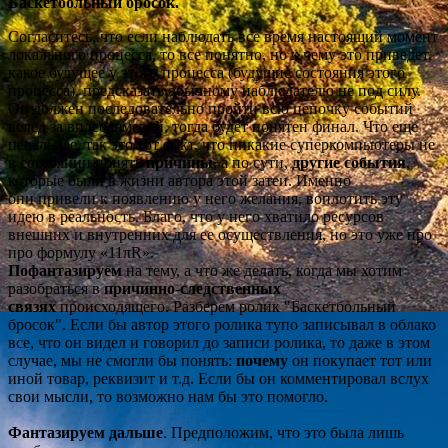
Баскетбольный бросок.
Согласитесь, что если наблюдать все время настоящий момент
локального процесса, то все понятно, но к чему это приведет,
какое будущее у этого процесса (будущие состояния этого
процесса), предсказать обычному наблюдателю не под силу.
Он должен последовательно пройти всю цепочку событий
вслед за видеокамерой, тогда будет понятен финал. Что еще
печальнее, так это тот факт, что никакие суперкомпьютеры не
в состоянии понять
причины
, а по сути,
другие события
,
которые были в жизни автора этой затеи. Именно
они привели к появлению у него желания, воплотить эту
идею в реальность. Благо, что у него хватило ресурсов
внешних и внутренних для ее осуществления, но это уже про
про формулу «11πR».
Пофантазируем
на тему, а что же делать, когда мы хотим
разобраться в
причинно-следственных
связях
происходящего. Разберем ролик "Баскетбольный
бросок". Если бы автор этого ролика тупо записывал в облако
все, что он видел и говорил до записи ролика, то даже в этом
случае, мы не смогли бы понять:
почему
он покупает тот или
иной товар, реквизит и т.д. Если бы он комментировал вслух
свои мысли, то возможно нам бы это помогло.
Фантазируем дальше
. Предположим, что это была лишь