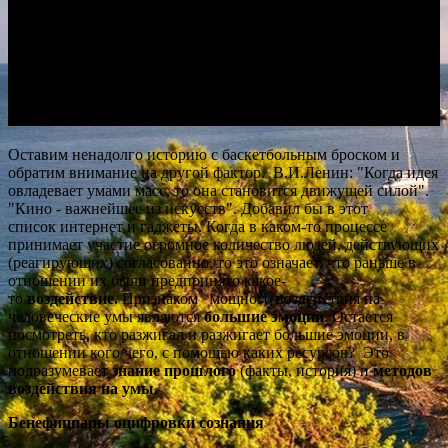
Оставим ненадолго историю с баскетбольным броском и
обратим внимание на другой фактор. В.И.Ленин: "Когда идея
овладевает умами масс, то она становится движущей силой".
"Кино - важнейшее из искусств". Добавил бы в этот
список
интернет и гаджеты.
Когда в каком-то процессе
принимает участие огромное количество людей, действующих
(реагирующих) согласованно, то это означает, что раньше в
отношении их были предпринято какое-
то
воздействие.
Признаком мощного воздействия на
человеческие умы являются
большие эмоции
. Остается
посмотреть, кто разжигал и разжигает большие эмоции, в
отношении кого/чего, с помощью каких ресурсов? Это
подразумевает
знание прошлого
(факты, история) и
методов
воздействия на умы.
Бенефициары оцифровки сознания