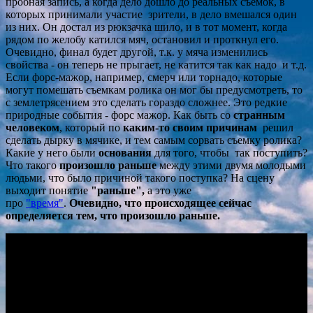
пробная запись, а когда дело дошло до реальных съемок, в
которых принимали участие зрители, в дело вмешался один
из них. Он достал из рюкзачка шило, и в тот момент, когда
рядом по желобу катился мяч, остановил и проткнул его.
Очевидно, финал будет другой, т.к. у мяча изменились
свойства - он теперь не прыгает, не катится так как надо и т.д.
Если форс-мажор, например, смерч или торнадо, которые
могут помешать съемкам ролика он мог бы предусмотреть, то
с землетрясением это сделать гораздо сложнее. Это редкие
природные события - форс мажор. Как быть со
странным
человеком
, который по
каким-то своим причинам
решил
сделать дырку в мячике, и тем самым сорвать съемку ролика?
Какие у него были
основания
для того, чтобы так поступить?
Что такого
произошло раньше
между этими двумя молодыми
людьми, что было причиной такого поступка? На сцену
выходит понятие
"раньше",
а это уже
про
"время"
.
Очевидно, что происходящее сейчас
определяется тем, что произошло раньше.