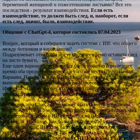
беременной женщиной и пожелтевшими листьями? Все это
последствия - результат взаимодействия.
Если есть
взаимодействие, то должен быть след, и, наоборот, если
есть след, значит, было, взаимодействие.
Общение с ChatGpt-4, которое состоялось 07.04.2023
Вопрос, который я собирался задать системе с ИИ: что общего
между ботинком и карандашом?
Подразумевает ответ: оба могут (будущее время) оставить след
на листе бумаги,
Еще один вариант ответа: может быть, я привез (прошедшее
время) оба предмета из одного и того же места (Дели, Пекин,
Варшава, Норильск и т.д.). Этот вариант ответа подразумевает
выполнение принципа подобия по Игровому полю
(формула «11πR»). А еще, я планирую совершить (будущее
время) с этими предметами похожее действие...
Очевидно, что ChatGpt4 не может знать ответов о прошлом
этих предметов, и о моих планах (будущее) относительно этих
предметов. Системы с ИИ опираются на BigData, а
это всегда Прошлое. Как только на горизонте замаячат
"Черные лебеди" (Нассим Талеб), т.е. нарисуется ситуация с
которой раньше система с ИИ не сталкивалась, возникнет
тупиковая ситуация. Вопрос про
СЛЕД,
который я задал