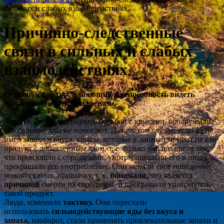
сильных и слабых взаимодействиях
Причинно-следственные
связи в сильных и слабых
взаимодействиях
Основной фактор, влияющий на способность видеть
причинно-следственные связи.
Люди, которые занимались борьбой с крысами, обнаружили,
что сильные яды не помогают. Даже в том случае, если яд не
имел запаха и вкуса, крысы, которые в данный момент не ели
продукт с добавленным ядом, т. е. только наблюдали за тем,
что произошло с сородичами, употреблявшими его в пищу,
прекращали его употребление. Они меняли свое поведение,
можно сказать, привычку, т. к.
понимали
, что является
причиной
смерти их сородичей, и прекращали употреблять
такой продукт.
Люди, изменили
тактику.
Они перестали
использовать
сильнодействующие яды без вкуса и
запаха,
наоборот, стали применять
привлекательные запахи и