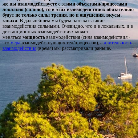
же вы взаимодействуете с этими объектами/процессами
локально (сильно), то в этих взаимодействиях обязательно
будут не только силы трения, но и ощущения, вкусы,
запахи
. В дальнейшем мы будем называть такие
взаимодействия сильными.
Очевидно, что и в локальных, и в
дистанционных взаимодействиях может
меняться
мощность
взаимодействия (сила взаимодействия -
это
мера
взаимодействующих тел/процессов), а
длительность
взаимодействия
(время) мы рассматривали раньше.