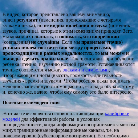
В видео, которое представлено вашему вниманию,
виден
результат
(изменения, происходящие с четырьмя
кучками песка), но
не видны колебания
воздуха
(источник
звуков, причина), которые к этим изменениям приводят. Зато,
мы можем их
слышать
, и
понимать, что корреляции
(совпадения)
не случайны
. Если мы
правильно (точно)
устанавливаем соответствия между процессами,
происходящими в разных модальностях, то мы можем и
выводы сделать правильные
. Так происходит при обучении
ребенка чтению, изучению нотной грамоты. Устанавливаются
точные соответствия между
знаками и символами
,
изображающими ноты (высота, громкость, длительность
звучания - время) и звуками. Чтобы ребенок начал понимать
мелодию, записанную с помощью нот, его надо обучать этому,
и, конечно же, важно, чтобы ему самому это было интересно.
Полевые взаимодействия
Этот же тезис является основополагающим при
калибровке
моделей
для эффективной работы в условиях
неопределенности, когда информация воспринимается мозгом
минуя традиционные информационные каналы, т.е. на
полевом уровне (субсенсорное восприятие). Ее необходимо