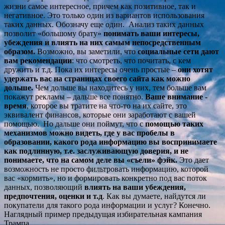
жизни самое интересное, причем как позитивное, так и
негативное. Это только один из вариантов использования
таких данных. Обозначу еще один. Анализ таких данных
позволит «большому брату»
понимать ваши интересы,
убеждения и влиять на них самым непосредственным
образом.
Возможно, вы заметили, что
социальные сети дают
вам рекомендации
: что смотреть, что почитать, с кем
дружить и т.д. Пока их интересы очень простые –
они хотят
удержать вас на страницах своего сайта как можно
дольше.
Чем дольше вы находитесь у них, тем больше вам
покажут рекламы – дальше все понятно.
Ваше внимание -
время
, которое вы тратите на что-то на их сайте, это
эквивалент финансов, которые они заработают с вашей
помощью. Но дальше они поймут, что с
помощью таких
механизмов можно видеть, где у вас пробелы в
образовании, какого рода информацию вы воспринимаете
как подлинную, т.е. заслуживающую доверия, и не
понимаете, что на самом деле вы «съели» фэйк.
Это дает
возможность не просто фильтровать информацию, которой
вас «кормить», но и формировать конкретно под вас поток
данных, позволяющий
влиять на ваши убеждения,
предпочтения, оценки и т.д
. Как вы думаете, найдутся ли
покупатели для такого рода информации и услуг? Конечно.
Наглядный пример предыдущая избирательная кампания
Трампа.