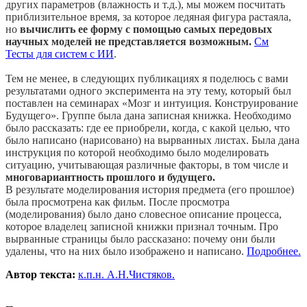
других параметров (влажность и т.д.), мы можем посчитать
приблизительное время, за которое ледяная фигура растаяла,
но
вычислить ее форму с помощью самых передовых
научных моделей не представляется возможным.
См
Тесты для систем с ИИ
.
Тем не менее, в следующих публикациях я поделюсь с вами
результатами одного эксперимента на эту тему, который был
поставлен на семинарах «Мозг и интуиция. Конструирование
Будущего». Группе была дана записная книжка. Необходимо
было рассказать: где ее приобрели, когда, с какой целью, что
было написано (нарисовано) на вырванных листах. Была дана
инструкция по которой необходимо было моделировать
ситуацию, учитывающая различные факторы, в том числе и
многовариантность прошлого и будущего.
В результате моделирования история предмета (его прошлое)
была просмотрена как фильм. После просмотра
(моделирования) было дано словесное описание процесса,
которое владелец записной книжки признал точным. Про
вырванные страницы было рассказано: почему они были
удалены, что на них было изображено и написано.
Подробнее.
Автор текста:
к.п.н. А.Н.Чистяков.