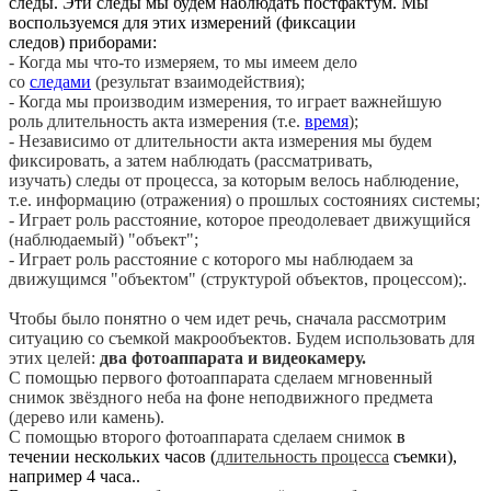
следы. Эти следы мы будем наблюдать постфактум. Мы
воспользуемся для этих измерений (фиксации
следов) приборами:
- Когда мы что-то измеряем, то мы имеем дело
со
следами
(результат взаимодействия);
- Когда мы производим измерения, то играет важнейшую
роль длительность акта измерения (т.е.
время
);
- Независимо от длительности акта измерения мы будем
фиксировать, а затем наблюдать (рассматривать,
изучать) следы от процесса, за которым велось наблюдение,
т.е. информацию (отражения) о прошлых состояниях системы;
- Играет роль расстояние, которое преодолевает движущийся
(наблюдаемый) "объект";
- Играет роль расстояние с которого мы наблюдаем за
движущимся "объектом" (структурой объектов, процессом);.
Чтобы было понятно о чем идет речь, сначала рассмотрим
ситуацию со съемкой макрообъектов. Будем использовать для
этих целей:
два фотоаппарата и видеокамеру.
С помощью первого фотоаппарата сделаем мгновенный
снимок звёздного неба на фоне неподвижного предмета
(дерево или камень).
С помощью второго фотоаппарата сделаем снимок
в
течении нескольких часов (
длительность процесса
съемки),
например 4 часа..