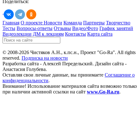
Поделиться:
Главная
О проекте
Новости
Команда
Партнеры
Творчество
Тесты
Вопросы-ответы
Отзывы
Видео/Фото
График занятий
Видеолекции
ДМ к лекциям
Контакты
Карта сайта
© 2008-2026 Чистяков А.Н., к.пс.н., Проект "Go-Ra". All rights
reserved.
Подписка на новости
Разработка сайта - Алексей Передельский. Дизайн сайта -
Анастасия Голубева.
Оставляя свои личные данные, вы принимаете
Соглашение о
конфиденциальности
.
Внимание! Использование материалов сайта возможно только
при наличии активной ссылки на сайт
www.Go-Ra.ru
.