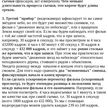
съемки
(фиксация, акт измерения).
Чем меньше
длительность процесса съемки, тем короче будет длина
треков.
3. Третий "прибор"
(видеокамера) зафиксирует то же самое
звёздное небо, но это будет уже множество снимков, т.е.
фильм о "движении звезд по небосводу", или о вращении
Земли вокруг своей оси. Если мы будем наблюдать этот фильм
с той же самой частотой кадров, что и при записи,
например, 30 кадров в секунду, то мы просмотрим за 4 часа
432000 кадров: 4 часа х 60 минут х 60 секунд х 30 кадров в
секунду =
432 000 кадров,
и это займет у нас
ровно столько
же времени, что и при записи
. При этом мы практически не
будем замечать "движения звезд на небосводе" относительно
неподвижного дерева, стоявшего рядом с объективом.
Увидеть разницу между началом и концом этого процесса мы
сможем. Для этого надо сравнить
два "мгновенных" снимка,
фиксирующих начало и конец процесса.
Если сделать ускоренную перемотку фильма (ускоренный
просмотр), то будет очевидна разница в положении звезд
между началом фильма и его окончанием.
Например, если
мы хотим посмотреть 4 часа видеосъемки за 1 минуту, в таком
же качестве как при самой съемке, т.е. 30 кадров в секунду
(всего 1800 кадров из 432 000), То мы с помощью
видеоредактора можем удалить каждые 239 из 240 кадров,