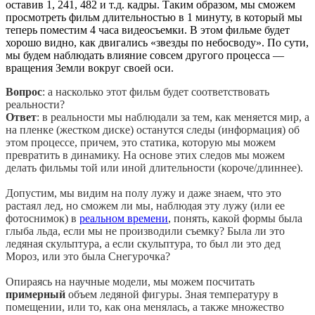
оставив 1, 241, 482 и т.д. кадры. Таким образом, мы сможем
просмотреть фильм длительностью в 1 минуту, в который мы
теперь поместим 4 часа видеосъемки. В этом фильме будет
хорошо видно, как двигались «звезды по небосводу». По сути,
мы будем наблюдать влияние совсем другого процесса —
вращения Земли вокруг своей оси.
Вопрос
: а насколько этот фильм будет соответствовать
реальности?
Ответ
: в реальности мы наблюдали за тем, как меняется мир, а
на пленке (жестком диске) останутся следы (информация) об
этом процессе, причем, это статика, которую мы можем
превратить в динамику. На основе этих следов мы можем
делать фильмы той или иной длительности (короче/длиннее).
Допустим, мы видим на полу лужу и даже знаем, что это
растаял лед, но сможем ли мы, наблюдая эту лужу (или ее
фотоснимок) в
реальном времени
, понять, какой формы была
глыба льда, если мы не производили съемку? Была ли это
ледяная скульптура, а если скульптура, то был ли это дед
Мороз, или это была Снегурочка?
Опираясь на научные модели, мы можем посчитать
примерный
объем ледяной фигуры. Зная температуру в
помещении, или то, как она менялась, а также множество