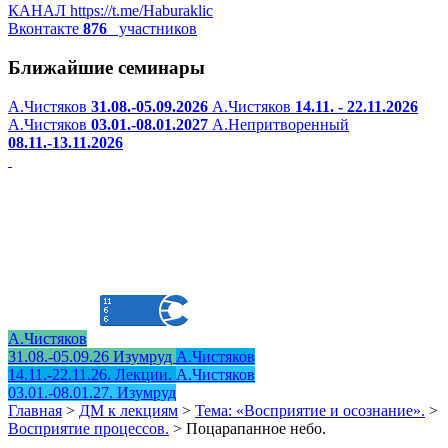
КАНАЛ
https://t.me/Haburaklic
Вконтакте
876
участников
Ближайшие семинары
А.Чистяков
31.08.-05.09.2026
А.Чистяков
14.11. - 22.11.2026
А.Чистяков
03.01.-08.01.2027
А.Непритворенный
08.11.-13.11.2026
А.Чистяков
31.08.-05.09.26 Изумруд
А.Чистяков
14.11.-22.11.26. Лекции.
А.Чистяков
03.01.-08.01.27. Изумруд
Главная
>
ДМ к лекциям
>
Тема: «Восприятие и осознание».
>
Восприятие процессов.
>
Поцарапанное небо.