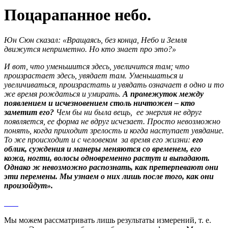
Поцарапанное небо.
Юн Сюн сказал: «Вращаясь, без конца, Небо и Земля
движутся неприметно. Но кто знает про это?»
И вот, что уменьшится здесь, увеличится там; что
произрастает здесь, увядает там. Уменьшаться и
увеличиваться, произрастать и увядать означает в одно и то
же время рождаться и умирать.
А промежуток между
появлением и исчезновением столь ничтожен – кто
заметит его?
Чем бы ни была вещь, ее энергия не вдруг
появляется, ее форма не вдруг исчезает. Просто невозможно
понять, когда приходит зрелость и когда наступает увядание.
То же происходит и с человеком за время его жизни:
его
облик, суждения и манеры меняются со временем, его
кожа, ногти, волосы одновременно растут и выпадают.
Однако ж невозможно распознать, как претерпевают они
эти перемены.
Мы узнаем о них лишь после того, как они
произойдут».
Мы можем рассматривать лишь результаты измерений, т. е.