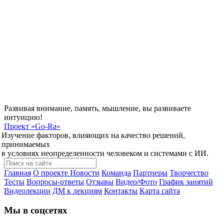
Развивая внимание, память, мышление, вы развиваете
интуицию!
Проект
«Go-Ra»
Изучение факторов, влияющих на качество решений,
принимаемых
в условиях неопределенности человеком и системами с ИИ.
Главная
О проекте
Новости
Команда
Партнеры
Творчество
Тесты
Вопросы-ответы
Отзывы
Видео/Фото
График занятий
Видеолекции
ДМ к лекциям
Контакты
Карта сайта
Мы в соцсетях