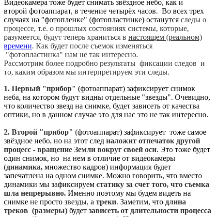
Видеокамера тоже будет снимать звёздное небо, как и
второй фотоаппарат, в течение четырёх часов. Во всех трех
случаях на "фотопленке" (фотопластинке) останутся
следы
о
процессе, т.е. о прошлых состояниях системы, которые,
разумеется, будут теперь храниться в
настоящем (реальном)
времени
. Как будет после съемок изменяться
"фотопластинка" нам не так интересно.
Рассмотрим более подробно результаты фиксации следов и
то, каким образом мы интерпретируем эти следы.
1. Первый "прибор"
(фотоаппарат) зафиксирует снимок
неба, на котором будут видны отдельные "звезды". Очевидно,
что количество звезд на снимке, будет зависеть от качества
оптики, но в данном случае это для нас это не так интересно.
2. Второй "прибор"
(фотоаппарат) зафиксирует тоже самое
звёздное небо, но на этот след
наложит отпечаток другой
процесс - вращение Земли вокруг своей оси
. Это тоже будет
один снимок, но на нем в отличие от видеокамеры
(
динамика,
множество кадров) информация будет
запечатлена на одном снимке. Можно говорить, что вместо
динамики мы зафиксируем
статику за счет того, что съемка
шла непрерывно.
Именно поэтому мы будем видеть на
снимке не просто звезды, а
треки
. Заметим, что
длина
треков (размеры)
будет
зависеть от длительности процесса