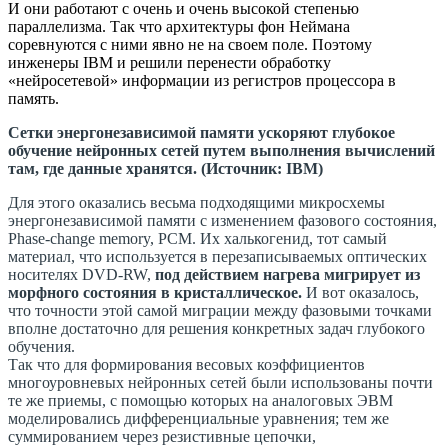
И они работают с очень и очень высокой степенью
параллелизма. Так что архитектуры фон Неймана
соревнуются с ними явно не на своем поле. Поэтому
инженеры IBM и решили перенести обработку
«нейросетевой» информации из регистров процессора в
память.
Сетки энергонезависимой памяти ускоряют глубокое
обучение нейронных сетей путем выполнения вычислений
там, где данные хранятся. (Источник: IBM)
Для этого оказались весьма подходящими микросхемы
энергонезависимой памяти с изменением фазового состояния,
Phase-change memory, PCM. Их халькогенид, тот самый
материал, что используется в перезаписываемых оптических
носителях DVD-RW,
под действием нагрева мигрирует из
морфного состояния в кристаллическое.
И вот оказалось,
что точности этой самой миграции между фазовыми точками
вполне достаточно для решения конкретных задач глубокого
обучения.
Так что для формирования весовых коэффициентов
многоуровневых нейронных сетей были использованы почти
те же приемы, с помощью которых на аналоговых ЭВМ
моделировались дифференциальные уравнения; тем же
суммированием через резистивные цепочки,