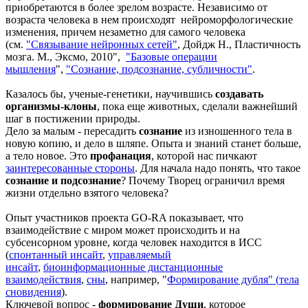
приобретаются в более зрелом возрасте. Независимо от
возраста человека в нем происходят нейроморфологические
изменения, причем незаметно для самого человека
(см.
"Связывание нейронных сетей"
, Дойдж Н., Пластичность
мозга. М., Эксмо, 2010",
"Базовые операции
мышления
",
"Сознание, под
сознание, субличности"
.
Казалось бы, ученые-генетики, научившись
создавать
организмы-
клоны
, пока еще животных, сделали важнейший
шаг в постижении природы.
Дело за малым - пересадить
сознание
из изношенного тела в
новую копию, и дело в шляпе. Опыта и знаний станет больше,
а тело новое. Это
профанация
, которой нас пичкают
заинтересованные стороны
. Для начала надо понять, что такое
сознание и подсознание
? Почему Творец ограничил время
жизни отдельно взятого человека?
Опыт участников проекта GO-RA показывает, что
взаимодействие с миром может происходить и на
субсенсорном уровне, когда человек находится в ИСС
(
спонтанный инсайт
,
управляемый
инсайт
,
биоинформационные дистанционные
взаимодействия
,
сны
, например, "
Ф
ормирование дубля" (
тела
сновидения
).
Ключевой вопрос -
формирование Души
, которое