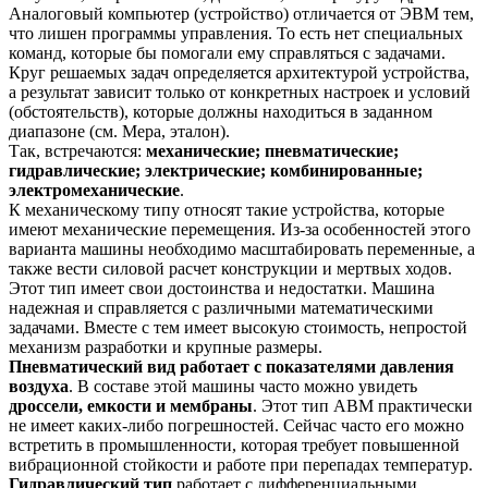
Аналоговый компьютер (устройство) отличается от ЭВМ тем,
что лишен программы управления. То есть нет специальных
команд, которые бы помогали ему справляться с задачами.
Круг решаемых задач определяется архитектурой устройства,
а результат зависит только от конкретных настроек и условий
(обстоятельств), которые должны находиться в заданном
диапазоне (см. Мера, эталон).
Так, встречаются:
механические; пневматические;
гидравлические; электрические; комбинированные;
электромеханические
.
К механическому типу относят такие устройства, которые
имеют механические перемещения. Из-за особенностей этого
варианта машины необходимо масштабировать переменные, а
также вести силовой расчет конструкции и мертвых ходов.
Этот тип имеет свои достоинства и недостатки. Машина
надежная и справляется с различными математическими
задачами. Вместе с тем имеет высокую стоимость, непростой
механизм разработки и крупные размеры.
Пневматический
вид работает с показателями давления
воздуха
. В составе этой машины часто можно увидеть
дроссели, емкости и мембраны
. Этот тип АВМ практически
не имеет каких-либо погрешностей. Сейчас часто его можно
встретить в промышленности, которая требует повышенной
вибрационной стойкости и работе при перепадах температур.
Гидравлический
тип
работает с дифференциальными