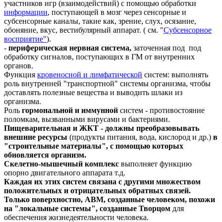
участников игр (взаимодействий) с помощью обработки
информации
, поступающей в мозг через сенсорные и
субсенсорные каналы, такие как, зрение, слух, осязание,
обоняние, вкус, вестибулярный аппарат. ( см. "
Субсенсорное
восприятие"
).
-
периферическая нервная система,
заточенная под
под
обработку сигналов, поступающих в ГМ от внутренних
органов.
Функция
кровеносной и лимфатическ
ой
систем: выполнять
роль внутренней "транспортной" системы организма, чтобы
доставлять полезные вещества и выводить шлаки из
организма.
Роль
гормональной и
иммунной
систем - противостояние
поломкам, вызванными вирусами и бактериями.
П
ищеварительная и ЖКТ - должны преобразовывать
внешние ресурсы
(продукты питания, вода, кислород и др.)
в
"строительные материалы", с помощью которых
обновляется организм.
Скелетно-мышечный комплекс
выполняет функцию
опорно двигательного аппарата т.д.
Каждая их этих систем связана с другими множеством
положительных и отрицательных обратных связей.
Только поверхностно, АВМ, созданные человеком, похожи
на "локальные системы", созданные Творцом
для
обеспечения жизнедеятельности человека.