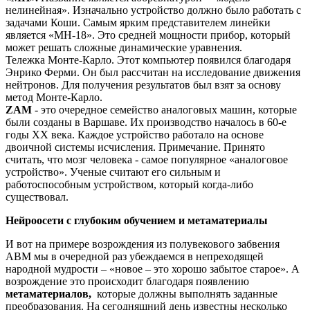
нелинейная». Изначально устройство должно было работать с
задачами Коши. Самым ярким представителем линейки
является «МН-18». Это средней мощности прибор, который
может решать сложные динамические уравнения.
Тележка Монте-Карло. Этот компьютер появился благодаря
Энрико Ферми. Он был рассчитан на исследование движения
нейтронов. Для получения результатов был взят за основу
метод Монте-Карло.
ZAM
- это очередное семейство аналоговых машин, которые
были созданы в Варшаве. Их производство началось в 60-е
годы XX века. Каждое устройство работало на основе
двоичной системы исчисления. Примечание. Принято
считать, что мозг человека - самое популярное «аналоговое
устройство». Ученые считают его сильным и
работоспособным устройством, который когда-либо
существовал.
Нейроосети с глубоким обучением и метаматериалы
И вот на примере возрождения из полувекового забвения
АВМ мы в очередной раз убеждаемся в непреходящей
народной мудрости – «новое – это хорошо забытое старое». А
возрождение это происходит благодаря появлению
метаматериалов,
которые должны выполнять заданные
преобразования. На сегодняшний день известны несколько