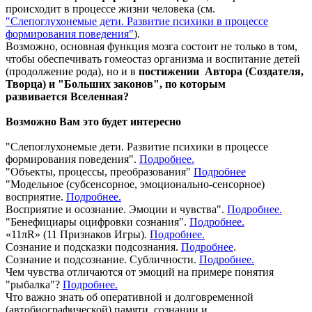
происходит в процессе жизни человека (см.
"Слепоглухонемые дети. Развитие психики в процессе
формирования поведения"
).
Возможно, основная функция мозга состоит не только в том,
чтобы обеспечивать гомеостаз организма и воспитание детей
(продолжение рода), но и в
постижении Автора (Создателя,
Творца) и "Больших законов", по которым
развивается Вселенная?
Возможно Вам это будет интересно
"Слепоглухонемые дети. Развитие психики в процессе
формирования поведения".
Подробнее.
"Объекты, процессы, преобразования"
Подробнее
"Модельное (субсенсорное, эмоционально-сенсорное)
восприятие.
Подробнее.
Восприятие и осознание. Эмоции и чувства".
Подробнее.
"Бенефициары оцифровки сознания".
Подробнее
.
«11πR» (11 Признаков Игры).
Подробнее.
Сознание и подсказки подсознания.
Подробнее
.
Сознание и подсознание. Субличности.
Подробнее.
Чем чувства отличаются от эмоций на примере понятия
"рыбалка"?
Подробнее.
Что важно знать об оперативной и долговременной
(автобиографической) памяти. сознании и