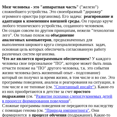
Мозг человека - это "аппаратная часть"
("железо")
сложнейшего устройства. Это своеобразный "дирижер"
огромного оркестра (организма). Его задача:
реагирование и
адаптация к изменениям внешней среды.
Он гораздо круче
любого технического устройства, созданного человеком.
Он создан совсем по другим принципам, нежели "технологии
лего". Он только похож на
объединение
аналоговых
компьютеров
, предназначенных для
выполнения широкого круга специализированных задач,
основная цель которых обеспечить согласованную работу
различных систем организма.
Что же является программ
ным обеспече
нием
? У каждого
человека свое персональное "ПО", которое может быть лишь
отчасти похоже на "ПО" другого человека, т.к. это события
жизни человека (весь жизненный опыт - подсознание)
который он получил за время жизни, в том числе и во сне. Это
программы поведения, анализа и реагирования на ситуации, в
том числе и не типовые (см.
"Спонтанный инсайт"
). Какие-то
из них приобретаются в детстве за счет
простого
подражания
(см. "
Развитие психики слепоглухонемых детей
в процессе формирования поведения
".
Сложные программы поведения не передаются по наследству
с помощью генома (см.
"Природа импринтинга"
, Они
формируются в
процессе обучения
(подражание). Какие-то