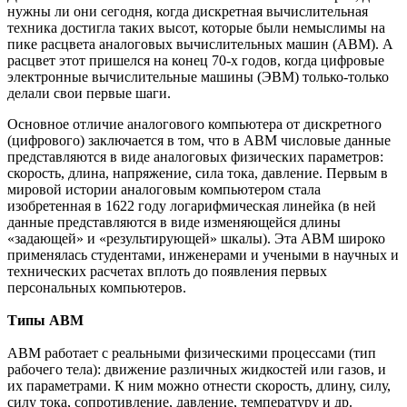
нужны ли они сегодня, когда дискретная вычислительная
техника достигла таких высот, которые были немыслимы на
пике расцвета аналоговых вычислительных машин (АВМ). А
расцвет этот пришелся на конец 70-х годов, когда цифровые
электронные вычислительные машины (ЭВМ) только-только
делали свои первые шаги.
Основное отличие аналогового компьютера от дискретного
(цифрового) заключается в том, что в АВМ числовые данные
представляются в виде аналоговых физических параметров:
скорость, длина, напряжение, сила тока, давление. Первым в
мировой истории аналоговым компьютером стала
изобретенная в 1622 году логарифмическая линейка (в ней
данные представляются в виде изменяющейся длины
«задающей» и «результирующей» шкалы). Эта АВМ широко
применялась студентами, инженерами и учеными в научных и
технических расчетах вплоть до появления первых
персональных компьютеров.
Типы АВМ
АВМ работает с реальными физическими процессами (тип
рабочего тела): движение различных жидкостей или газов, и
их параметрами. К ним можно отнести скорость, длину, силу,
силу тока, сопротивление, давление, температуру и др.