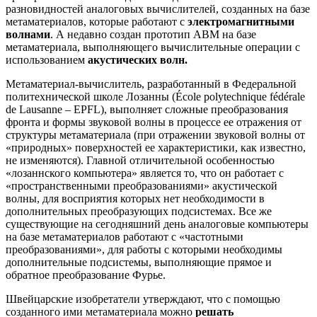
разновидностей аналоговых вычислителей, созданных на базе
метаматериалов, которые работают с
электромагнитными
волнами
. А недавно создан прототип АВМ на базе
метаматериала, выполняющего вычислительные операции с
использованием
акустических волн.
Метаматериал-вычислитель, разработанный в Федеральной
политехнической школе Лозанны (École polytechnique fédérale
de Lausanne – EPFL), выполняет сложные преобразования
фронта и формы звуковой волны в процессе ее отражения от
структуры метаматериала (при отражении звуковой волны от
«природных» поверхностей ее характеристики, как известно,
не изменяются). Главной отличительной особенностью
«лозаннского компьютера» является то, что он работает с
«пространственными преобразованиями» акустической
волны, для восприятия которых нет необходимости в
дополнительных преобразующих подсистемах. Все же
существующие на сегодняшний день аналоговые компьютеры
на базе метаматериалов работают с «частотными
преобразованиями», для работы с которыми необходимы
дополнительные подсистемы, выполняющие прямое и
обратное преобразование Фурье.
Швейцарские изобретатели утверждают, что с помощью
созданного ими метаматериала можно
решать