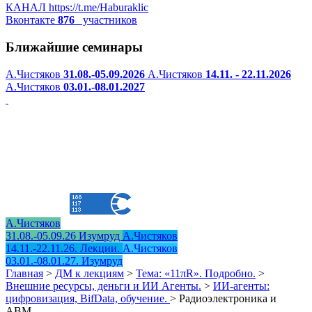
КАНАЛ
https://t.me/Haburaklic
Вконтакте
876
участников
Ближайшие семинары
А.Чистяков
31.08.-05.09.2026
А.Чистяков
14.11. - 22.11.2026
А.Чистяков
03.01.-08.01.2027
А.Чистяков
31.08.-05.09.26 Изумруд
А.Чистяков
14.11.-22.11.26. Лекции.
А.Чистяков
03.01.-08.01.27. Изумруд
Главная
>
ДМ к лекциям
>
Тема: «11πR». Подробно.
>
Внешние ресурсы, деньги и ИИ Агенты.
>
ИИ-агенты:
цифровизация, BifData, обучение.
>
Радиоэлектроника и
АВМ.