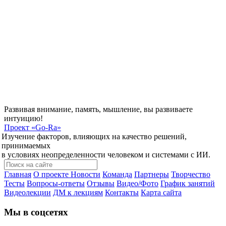
Развивая внимание, память, мышление, вы развиваете
интуицию!
Проект
«Go-Ra»
Изучение факторов, влияющих на качество решений,
принимаемых
в условиях неопределенности человеком и системами с ИИ.
Главная
О проекте
Новости
Команда
Партнеры
Творчество
Тесты
Вопросы-ответы
Отзывы
Видео/Фото
График занятий
Видеолекции
ДМ к лекциям
Контакты
Карта сайта
Мы в соцсетях