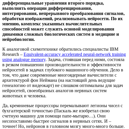
дифференциальные уравнения второго порядка,
выполнять операции дифференцирования,
интегрирования, непрерывного преобразования сигналов,
обработки изображений, реализовывать нейросети. По их
мнению, комплекс указанных вычислительных
способностей может служить основой моделирования
динамики сложных биологических систем в медицине и
нейробиологии.
К аналоговой схемотехнике обратились специалисты IBM
Research –
Equivalent-accuracy accelerated neural-network training
using analogue memory
. Задача, стоявшая перед ними, состояла
в резком повышении производительности и эффективности
нейросетей в задачах глубокого машинного обучения. Дело в
том, что даже современные многоядерные вычислители с
архитектурой фон Неймана (на настоящий день ведущие
генеалогию от видеокарт) не слишком оптимальны для задач
нейросетей, своеобразных аналогов нервных систем
животных и человека.
Да, кремниевые процессоры перемалывают легионы чисел с
бухгалтерской точностью (Паскаль же изобретал свою
счетную машину для помощи папе-мытарю…). Они
несопоставимо быстрее сигналов в нервных сетях. И –
точнее! Но, нейронов в головном мозгу много-много больше.