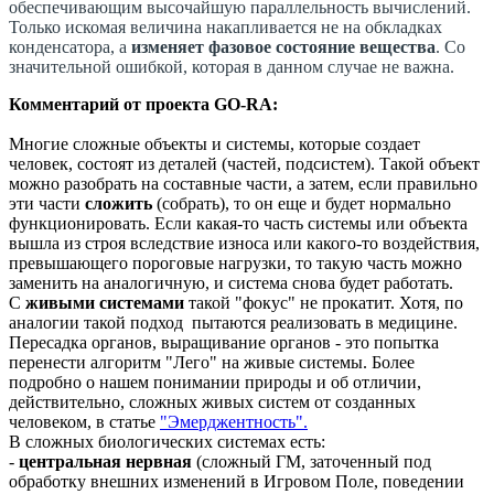
обеспечивающим высочайшую параллельность вычислений.
Только искомая величина накапливается не на обкладках
конденсатора, а
изменяет фазовое состояние вещества
. Со
значительной ошибкой, которая в данном случае не важна.
Комментарий от проекта GO-RA:
Многие сложные объекты и системы, которые создает
человек, состоят из деталей (частей, подсистем). Такой объект
можно разобрать на составные части, а затем, если правильно
эти части
сложить
(собрать), то он еще и будет нормально
функционировать. Если какая-то часть системы или объекта
вышла из строя вследствие износа или какого-то воздействия,
превышающего пороговые нагрузки, то такую часть можно
заменить на аналогичную, и система снова будет работать.
С
живыми системами
такой "фокус" не прокатит. Хотя, по
аналогии такой подход пытаются реализовать в медицине.
Пересадка органов, выращивание органов - это попытка
перенести алгоритм "Лего" на живые системы. Более
подробно о нашем понимании природы и об отличии,
действительно, сложных живых систем от созданных
человеком, в статье
"Эмерджентность".
В сложных биологических системах есть:
-
центральная нервная
(сложный ГМ, заточенный под
обработку внешних изменений в Игровом Поле, поведении