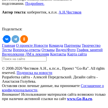
подсознании.
Подробнее.
Автор текста
: кибернетик, к.п.н.
А.Н.Чистяков
Поделиться:
Главная
О проекте
Новости
Команда
Партнеры
Творчество
Тесты
Вопросы-ответы
Отзывы
Видео/Фото
График занятий
Видеолекции
ДМ к лекциям
Контакты
Карта сайта
© 2008-2026 Чистяков А.Н., к.пс.н., Проект "Go-Ra". All rights
reserved.
Подписка на новости
Разработка сайта - Алексей Передельский. Дизайн сайта -
Анастасия Голубева.
Оставляя свои личные данные, вы принимаете
Соглашение о
конфиденциальности
.
Внимание! Использование материалов сайта возможно только
при наличии активной ссылки на сайт
www.Go-Ra.ru
.