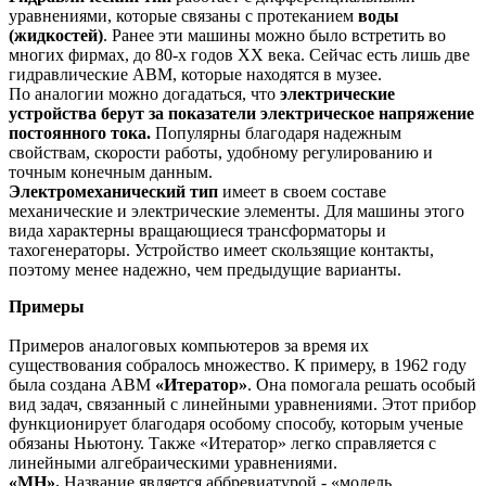
уравнениями, которые связаны с протеканием
воды
(жидкостей
)
. Ранее эти машины можно было встретить во
многих фирмах, до 80-х годов XX века. Сейчас есть лишь две
гидравлические АВМ, которые находятся в музее.
По аналогии можно догадаться, что
электрические
устройства берут за показатели электрическое напряжение
постоянного тока.
Популярны благодаря надежным
свойствам, скорости работы, удобному регулированию и
точным конечным данным.
Электромеханический
тип
имеет в своем составе
механические и электрические элементы. Для машины этого
вида характерны вращающиеся трансформаторы и
тахогенераторы. Устройство имеет скользящие контакты,
поэтому менее надежно, чем предыдущие варианты.
Примеры
Примеров аналоговых компьютеров за время их
существования собралось множество. К примеру, в 1962 году
была создана АВМ
«Итератор»
. Она помогала решать особый
вид задач, связанный с линейными уравнениями. Этот прибор
функционирует благодаря особому способу, которым ученые
обязаны Ньютону. Также «Итератор» легко справляется с
линейными алгебраическими уравнениями.
«МН».
Название является аббревиатурой - «модель