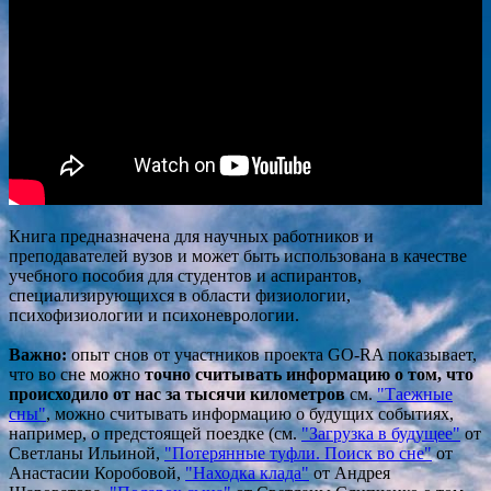
Книга предназначена для научных работников и
преподавателей вузов и может быть использована в качестве
учебного пособия для студентов и аспирантов,
специализирующихся в области физиологии,
психофизиологии и психоневрологии.
Важно:
опыт снов от участников проекта GO-RA показывает,
что во сне можно
точно считывать информацию о том, что
происходило от нас за тысячи километров
см.
"Таежные
сны"
, можно считывать информацию о будущих событиях,
например, о предстоящей поездке (см.
"Загрузка в будущее"
от
Светланы Ильиной,
"Потерянные т
уфли. Поиск во сне"
от
Анастасии Коробовой,
"Находка клада"
от Андрея