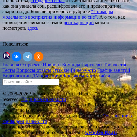
Шароватова,
"Подарок сына"
от Светланы Слипченко о том,
как она увидела сон, расшифровала его и предотвратила
аварию и др. Больше примеров в рубрике
"Пр
имеры
модельного восприятия информации во сне".
А о том, как
сновидения связаны с темой
реинкарнаций
можно
посмотреть
здесь
Поделиться:
Главная
О проекте
Новости
Команда
Партнеры
Творчество
Тесты
Вопросы-ответы
Отзывы
Видео/Фото
График занятий
Видеолекции
ДМ к лекциям
Контакты
Карта сайта
© 2008-2026 Чистяков А.Н., к.пс.н., Проект "Go-Ra". All rights
reserved.
Подписка на новости
Разработка сайта - Алексей Передельский. Дизайн сайта -
Анастасия Голубева.
Оставляя свои личные данные, вы принимаете
Соглашение о
конфиденциальности
.
Внимание! Использование материалов сайта возможно только
при наличии активной ссылки на сайт
www.Go-Ra.ru
.