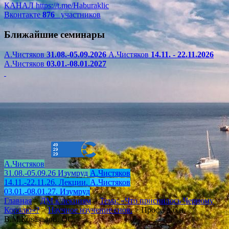
КАНАЛ
https://t.me/Haburaklic
Вконтакте
876
участников
Ближайшие семинары
А.Чистяков
31.08.-05.09.2026
А.Чистяков
14.11. - 22.11.2026
А.Чистяков
03.01.-08.01.2027
А.Чистяков
31.08.-05.09.26 Изумруд
А.Чистяков
14.11.-22.11.26. Лекции.
А.Чистяков
03.01.-08.01.27. Изумруд
Главная
>
ДМ к лекциям
>
Тема: «Что приснилось Черному
Королю»?
>
Научное изучение снов.
>
Проф., д.б.н.
В.М.Ковальзон. ОС.