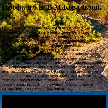
Проф., д.б.н. В.М.Ковальзон.
ОС.
Проф., д.б.н. В.М.Ковальзон - автор книги "Основы
сомнологии". На основе новейших данных впервые на
русском языке рассмотрены следующие вопросы, связанные с
регуляцией цикла «бодрствование-сон»: феноменология и
дефиниции; анатомия, физиология и нейрохимия
соответствующих мозговых систем; организация
внутрисуточных «биологических часов» организма;
взаимодействие циркадианных и гомеостатических
механизмов; молекулярно-генетические механизмы; эволюция
сна; депривация сна; сон и память; сон и гормоны; роль
пептида DSIP в регуляции сна. Каждая глава представляет
собой краткое введение в данную проблему, снабженное
списком рекомендуемых англоязычных обзорных
теоретических работ. В приложении приводятся шесть
кратких очерков по истории сомнологии.