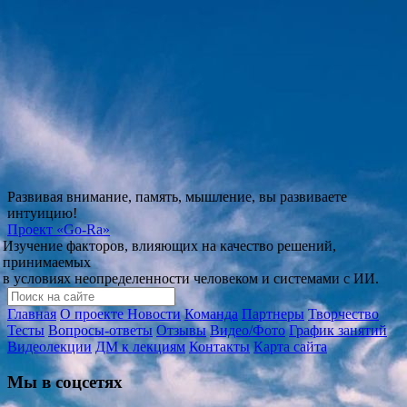
Развивая внимание, память, мышление, вы развиваете
интуицию!
Проект
«Go-Ra»
Изучение факторов, влияющих на качество решений,
принимаемых
в условиях неопределенности человеком и системами с ИИ.
Главная
О проекте
Новости
Команда
Партнеры
Творчество
Тесты
Вопросы-ответы
Отзывы
Видео/Фото
График занятий
Видеолекции
ДМ к лекциям
Контакты
Карта сайта
Мы в соцсетях