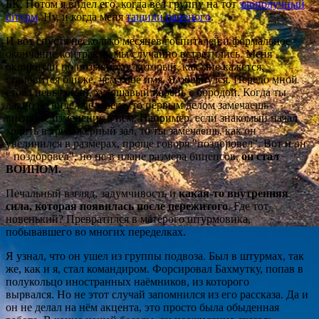
БК. Потом я видел его, когда вёл группу на тот
злополучный
штурм
. Ну, и когда меня
тащили раненого
.
И вот спустя несколько месяцев госпиталей и формальное
окончание контракта, мы случайно встретились. Меня
окликнули по позывному, который, как мне кажется,
становится ближе, чем своë имя. Я обернулся. Передо мной
стоял невысокий, худощавый парень с бородой. Когда ты
давно не видел человека, то первым делом замечаешь
внешние изменения в нем. Например, если знакомый начал
ходить в тренажëрный зал, то ты замечаешь, как он
увеличился в размерах, проще говоря "поздоровел". Вот и он
" поздоровел", но не в плане размера бицепсов,
он стал
ВОИНОМ.
Печальный взгляд, задумчивость и
какая-то внутренняя
сила, которая появилась после пережитого
. Где тот
новенький? Превратился в матëрого штурмовика,
побывавшего во многих переделках.
Я узнал, что он ушел из группы подвоза. Был в штурмах, так
же, как и я, стал командиром. Форсировал Бахмутку, попав в
полукольцо иностранных наëмников, из которого
вырвался. Но не этот случай запомнился из его рассказа. Да и
он не делал на нëм акцента, это просто была обыденная