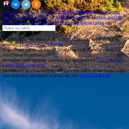
Главная
О проекте
Новости
Команда
Партнеры
Творчество
Тесты
Вопросы-ответы
Отзывы
Видео/Фото
График занятий
Видеолекции
ДМ к лекциям
Контакты
Карта сайта
© 2008-2026 Чистяков А.Н., к.пс.н., Проект "Go-Ra". All rights
reserved.
Подписка на новости
Разработка сайта - Алексей Передельский. Дизайн сайта -
Анастасия Голубева.
Оставляя свои личные данные, вы принимаете
Соглашение о
конфиденциальности
.
Внимание! Использование материалов сайта возможно только
при наличии активной ссылки на сайт
www.Go-Ra.ru
.