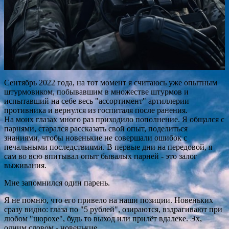
Сентябрь 2022 года, на тот момент я считаюсь уже опытным
штурмовиком, побывавшим в множестве штурмов и
испытавший на себе весь "ассортимент" артиллерии
противника и вернулся из госпиталя после ранения.
На моих глазах много раз приходило пополнение. Я общался с
парнями, старался рассказать свой опыт, поделиться
знаниями, чтобы новенькие не совершали ошибок с
печальными последствиями. В первые дни на передовой, я
сам во всю впитывал опыт бывалых парней - это залог
выживания.
Мне запомнился один парень.
Я не помню, что его привело на наши позиции. Новеньких
сразу видно: глаза по "5 рублей", озираются, вздрагивают при
любом "шорохе", будь то выход или прилëт вдалеке. Эх,
одним словом - новенькие.