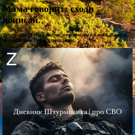
Мама говорит: сходи
пописай.
Тут прилëт. Я упал. Встаю, возвращаюсь в окоп. Парней
задвухсотило. Прямое попадание.