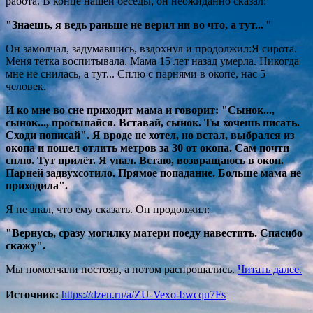
работа. В конце нашей беседы, он неожиданно сказал:
"Знаешь, я ведь раньше не верил ни во что, а тут...
"
Он замолчал, задумавшись, вздохнул и продолжил:Я сирота.
Меня тетка воспитывала. Мама 15 лет назад умерла. Никогда
мне не снилась, а тут... Сплю с парнями в окопе, нас 5
человек.
И ко мне во сне приходит мама и говорит: "Сынок...,
сынок..., просыпайся. Вставай, сынок. Ты хочешь писать.
Сходи пописай".
Я вроде не хотел, но встал, выбрался из
окопа и пошел отлить метров за 30 от окопа.
Сам почти
сплю.
Тут прилëт. Я упал. Встаю, возвращаюсь в окоп.
Парней задвухсотило. Прямое попадание.
Больше мама не
приходила".
Я не знал, что ему сказать. Он продолжил:
"Вернусь, сразу могилку матери
поеду навестить. Спасибо
скажу".
Мы помолчали постояв, а потом распрощались.
Читать далее.
Исто
чник:
https://dzen.ru/a/ZU-Vexo-bwcqu7Fs