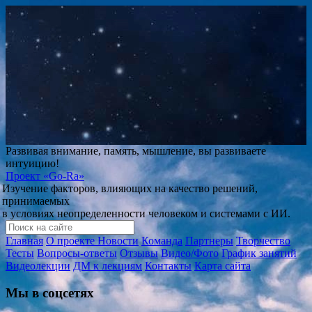
Развивая внимание, память, мышление, вы развиваете
интуицию!
Проект
«Go-Ra»
Изучение факторов, влияющих на качество решений,
принимаемых
в условиях неопределенности человеком и системами с ИИ.
Главная
О проекте
Новости
Команда
Партнеры
Творчество
Тесты
Вопросы-ответы
Отзывы
Видео/Фото
График занятий
Видеолекции
ДМ к лекциям
Контакты
Карта сайта
Мы в соцсетях