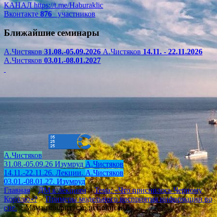
КАНАЛ
https://t.me/Haburaklic
Вконтакте
876
участников
Ближайшие семинары
А.Чистяков
31.08.-05.09.2026
А.Чистяков
14.11. - 22.11.2026
А.Чистяков
03.01.-08.01.2027
А.Чистяков
31.08.-05.09.26 Изумруд
А.Чистяков
14.11.-22.11.26. Лекции.
А.Чистяков
03.01.-08.01.27. Изумруд
Главная
>
ДМ к лекциям
>
Тема: «Что приснилось Черному
Королю»?
>
Примеры модельного восприятия информации во
сне.
>
Мама говорит: сходи пописай.