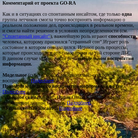
Комментарий от проекта GO-RA
Как и в ситуациях со спонтанным инсайтом, где только
одна
группа летчиков смогла точно воспринять информацию о
реальном положении дел, происходящих в реальном времени,
и смогла найти решение в условиях неопределенности (см.
"Спонтанный инсайт"
), важнейшую роль играют
способности
человека, которому приснился "странный сон".Играет роль
состояние в котором он находился. Играют роль процессы,
которые происходили в это самое время на той стороне ЛБС.
В данном случае можно вести речь о
модельном восприятии
информации.
Модельное
(субсенсорное, эмоционально-сенсорное
восприятие).
Подробнее
.
Примеры модельного восприятия информации во сне
.
Подробнее
.
"Двойное связывание".
Отзыв
Ольги Клещевниковой о
применении данной техники.
Подробнее.
"Управляемый инсайт".
Подробнее
.
Поделиться: