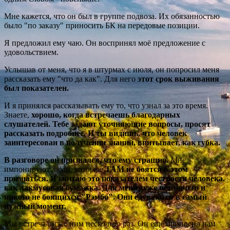
Мне кажется, что он был в группе подвоза. Их обязанностью
было "по заказу" приносить БК на передовые позиции.
Я предложил ему чаю. Он воспринял моë предложение с
удовольствием.
Услышав от меня, что я в штурмах с июля, он попросил меня
рассказать ему "что да как". Для него
этот
срок выживания
был показателен.
И я принялся рассказывать ему то, что узнал за это время.
Знаете,
хорошо, когда встречаешь благодарных
слушателей. Тебе задают уточняющие вопросы, просят
рассказать подробнее. И ты видишь, что человек
заинтересован в получении знаний, впитывает, как губка.
В разговоре он признался, что ему страшно.
Мне
импонируют люди, которые
ТАМ не боятся в этом
признаться. Я считаю это показателем честности человека,
как лакмусовая бумажка. Для меня хуже нет ничего и
никого не боящихся "Рэмбо". Они сдуваются в самый
нужный момент.
Мы встречались с ним несколько раз. Он ещё приносил нам