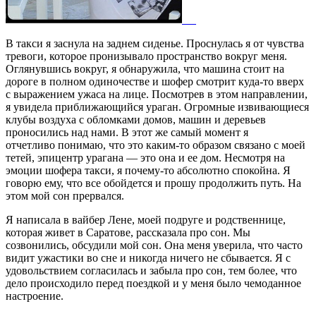
В такси я заснула на заднем сиденье. Проснулась я от чувства
тревоги, которое пронизывало пространство вокруг меня.
Оглянувшись вокруг, я обнаружила, что машина стоит на
дороге в полном одиночестве и шофер смотрит куда-то вверх
с выражением ужаса на лице. Посмотрев в этом направлении,
я увидела приближающийся ураган. Огромные извивающиеся
клубы воздуха с обломками домов, машин и деревьев
проносились над нами. В этот же самый момент я
отчетливо понимаю, что это каким-то образом связано с моей
тетей, эпицентр урагана — это она и ее дом. Несмотря на
эмоции шофера такси, я почему-то абсолютно спокойна. Я
говорю ему, что все обойдется и прошу продолжить путь. На
этом мой сон прервался.
Я написала в вайбер Лене, моей подруге и родственнице,
которая живет в Саратове, рассказала про сон. Мы
созвонились, обсудили мой сон. Она меня уверила, что часто
видит ужастики во сне и никогда ничего не сбывается. Я с
удовольствием согласилась и забыла про сон, тем более, что
дело происходило перед поездкой и у меня было чемоданное
настроение.