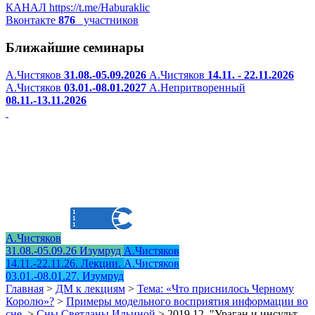
КАНАЛ
https://t.me/Haburaklic
Вконтакте
876
участников
Ближайшие семинары
А.Чистяков
31.08.-05.09.2026
А.Чистяков
14.11. - 22.11.2026
А.Чистяков
03.01.-08.01.2027
А.Непритворенный
08.11.-13.11.2026
А.Чистяков
31.08.-05.09.26 Изумруд
А.Чистяков
14.11.-22.11.26. Лекции.
А.Чистяков
03.01.-08.01.27. Изумруд
Главная
>
ДМ к лекциям
>
Тема: «Что приснилось Черному
Королю»?
>
Примеры модельного восприятия информации во
сне.
>
Сны Светланы Ильиной
>
2019.12. "Ураган и инсульт