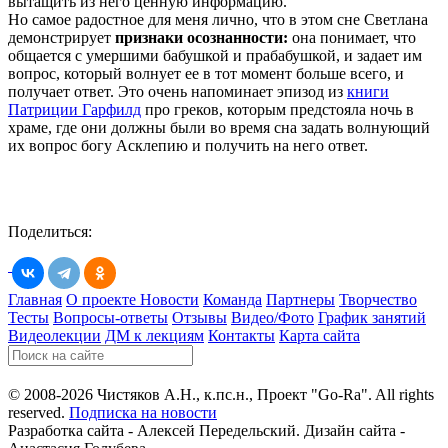
вытащить из него ценную информацию.
Но самое радостное для меня лично, что в этом сне Светлана
демонстрирует
признаки осознанности:
она понимает, что
общается с умершими бабушкой и прабабушкой, и задает им
вопрос, который волнует ее в тот момент больше всего, и
получает ответ. Это очень напоминает эпизод из
книги
Патриции Гарфилд
про греков, которым предстояла ночь в
храме, где они должны были во время сна задать волнующий
их вопрос богу Асклепию и получить на него ответ.
Поделиться:
Главная
О проекте
Новости
Команда
Партнеры
Творчество
Тесты
Вопросы-ответы
Отзывы
Видео/Фото
График занятий
Видеолекции
ДМ к лекциям
Контакты
Карта сайта
© 2008-2026 Чистяков А.Н., к.пс.н., Проект "Go-Ra". All rights
reserved.
Подписка на новости
Разработка сайта - Алексей Передельский. Дизайн сайта -