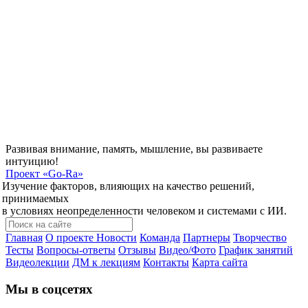
Развивая внимание, память, мышление, вы развиваете
интуицию!
Проект
«Go-Ra»
Изучение факторов, влияющих на качество решений,
принимаемых
в условиях неопределенности человеком и системами с ИИ.
Главная
О проекте
Новости
Команда
Партнеры
Творчество
Тесты
Вопросы-ответы
Отзывы
Видео/Фото
График занятий
Видеолекции
ДМ к лекциям
Контакты
Карта сайта
Мы в соцсетях