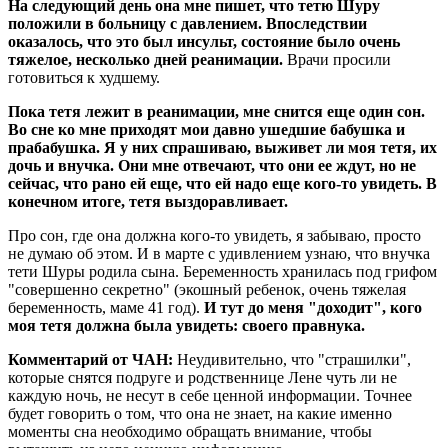
На следующий день она мне пишет, что тетю Шуру
положили в больницу с давлением. Впоследствии
оказалось, что это был инсульт, состояние было очень
тяжелое, несколько дней реанимации.
Врачи просили
готовиться к худшему.
Пока тетя лежит в реанимации, мне снится еще один сон.
Во сне ко мне приходят мои давно ушедшие бабушка и
прабабушка. Я у них спрашиваю, выживет ли моя тетя, их
дочь и внучка. Они мне отвечают, что они ее ждут, но не
сейчас, что рано ей еще, что ей надо еще кого-то увидеть. В
конечном итоге, тетя выздоравливает.
Про сон, где она должна кого-то увидеть, я забываю, просто
не думаю об этом. И в марте с удивлением узнаю, что внучка
тети Шуры родила сына. Беременность хранилась под грифом
"совершенно секретно" (экошный ребенок, очень тяжелая
беременность, маме 41 год).
И тут до меня "доходит", кого
моя тетя должна была увидеть: своего правнука.
Комментарий от ЧАН:
Неудивительно, что "страшилки",
которые снятся подруге и родственнице Лене чуть ли не
каждую ночь, не несут в себе ценной информации. Точнее
будет говорить о том, что она не знает, на какие именно
моменты сна необходимо обращать внимание, чтобы