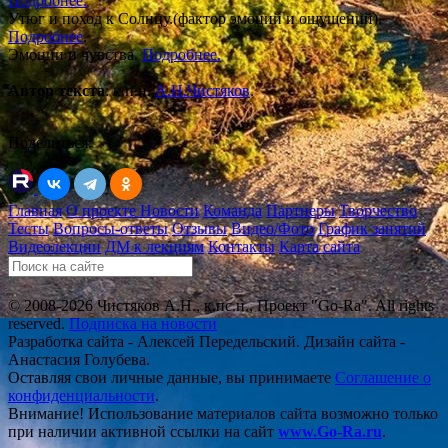
По
дробнее.
Утюг и поход к Солнцу.(фактор эмоций и ощущений).
Подробнее
.
Эмоции и чувства.
Подробнее.
Автор текста
: к.п.н.
А.Н.Чистяков
.
Поделиться:
Главная
О проекте
Новости
Команда
Партнеры
Творчество
Тесты
Вопросы-ответы
Отзывы
Видео/Фото
График занятий
Видеолекции
ДМ к лекциям
Контакты
Карта сайта
© 2008-2026 Чистяков А.Н., к.пс.н., Проект "Go-Ra". All rights
reserved.
Подписка на новости
Разработка сайта - Алексей Передельский. Дизайн сайта -
Анастасия Голубева.
Оставляя свои личные данные, вы принимаете
Соглашение о
конфиденциальности
.
Внимание! Использование материалов сайта возможно только
при наличии активной ссылки на сайт
www.Go-Ra.ru
.