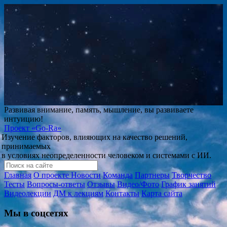
Развивая внимание, память, мышление, вы развиваете
интуицию!
Проект
«Go-Ra»
Изучение факторов, влияющих на качество решений,
принимаемых
в условиях неопределенности человеком и системами с ИИ.
Главная
О проекте
Новости
Команда
Партнеры
Творчество
Тесты
Вопросы-ответы
Отзывы
Видео/Фото
График занятий
Видеолекции
ДМ к лекциям
Контакты
Карта сайта
Мы в соцсетях