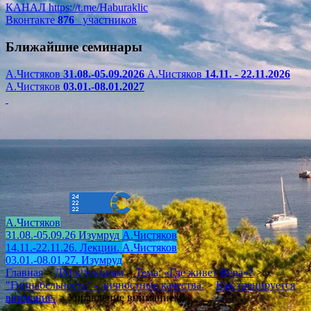
КАНАЛ
https://t.me/Haburaklic
Вконтакте
876
участников
Ближайшие семинары
А.Чистяков
31.08.-05.09.2026
А.Чистяков
14.11. - 22.11.2026
А.Чистяков
03.01.-08.01.2027
А.Чистяков
31.08.-05.09.26 Изумруд
А.Чистяков
14.11.-22.11.26. Лекции.
А.Чистяков
03.01.-08.01.27. Изумруд
Главная
>
ДМ к лекциям
>
Тема: «Где живет Вера»?
>
"Гипнабельность" - личностные качества.
>
Как тренируется
внимание.
>
Управление вниманием.