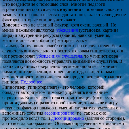
Это воздействие с помощью слов. Многие педагоги
и родители пытаются делать
внушения
с помощью слов, но
зачастую этого оказывается недостаточно, т.к. есть еще другие
факторы, которые они не учитывают.
Доверие
- это не главный фактор, хотя очень важный. Не
менее важными являются
убеждения
(установка, картина
мира) и внутренние ресурсы (знания, навыки, умения,
когнитивные способности) которые есть у
взаимодействующих людей: гипнотизера и слушателя. Если
слушатель внимательно относится к словам гипнотизера, они
не противоречат
убеждениям слушателя.
то у гипнотизера
появляется возможность управлять вниманием слушателя. В
таких ситуациях совершенно несложно добиться амнезии
памяти, потери зрения, каталепсии и т.д., и т.п, что нам и
демонстрируют. многочисленные представители эстрадного
гипноза.
Подробнее
Гипнотизер (гипнотерапевт) - это человек, который
обладает авторитетом, и может управлять вниманием
слушателя. Если у слушателя есть мотивация (интерес к
происходящему) и развито воображение, то дальше в игру
вступают фактор навыков и умений слушателя: умеет ли он
вспоминать события
ассоциировано
, т.е. так как оно
происходило когда-то, и
диссоциировано
(взгляд со стороны),
а это всегда воображение. Обладая определенными знаниями
и опытом, гипнотизер может строить свою речь таким