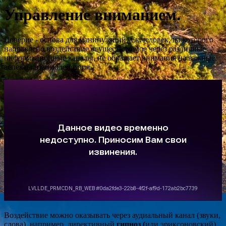
Управление вниманием.
Доверие - основа для манипуляций, т.к.человек, на которого
направлено воздействие осуществляемое через различные
информационные каналы, не обращает внимания на важные
аспекты взаимодействия.
Воздействие можно оказывать через аудиальный канал (звуки,
слова), например, директивный
гипноз (
или эриксоновский).