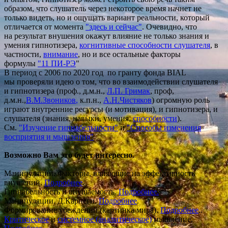
образом, что слушатель через некоторое время начнет не
только видеть, но и ощущать вариант реальности, который
отличается от момента
"здесь и сейчас"
. Очевидно, что
на результат внушения окажут влияние не только знания и
умения гипнотизера,
когнитивные способности слушателя
, в
частности,
внимание
, но и все остальные факторы
формулы
"11 ПИ-РЭ
"
В период с 2006 по 2020 год по гранту фонда BIAL
мы проверяли идею о том, что во взаимодействии слушателя
и гипнотизера (проф., д.м.н.,
Л.П.
Гримак
, проф,
д.м.н.,
В.М.Звоников
,
к.п.н.,
А.Н.Чистяков
) огромную роль
играют внутренние ресурсы (и мотивация), и гипнотизера, и
слушателя (знания, навыки, умения,
способности
).
См.
"Изучение гипнабельности"
и
"Способы изменения
восприятия и мышления"
Возможно Вам это будет интересно
.
Манипуляции. Факторы, влияющие на эффективность
внушений.
Подробнее
.
Гипнабельность и внушаемость.
Подробнее.
Манипуляции. Д.Карнеги.
Подробнее
.
Формирование убеждений (картинка мира).
Подробнее
..
Критическое
и
системное (аналитическое)
мышление.