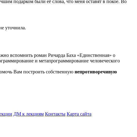
учшим подарком были её слова, что меня оставят в покое. Во
 не уточнила.
Можно вспомнить роман Ричарда Баха «Единственная» о
ограммирование и метапрограммирование человеческого
 помочь Вам построить собственную
непрот
иворечивую
екции
ДМ к лекциям
Контакты
Карта сайта