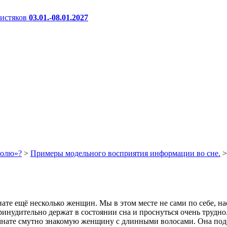
истяков
03.01.-08.01.2027
ролю»?
>
Примеры модельного восприятия информации во сне.
>
те ещё несколько женщин. Мы в этом месте не сами по себе, нас
принудительно держат в состоянии сна и проснуться очень трудно
омнате смутно знакомую женщину с длинными волосами. Она подо