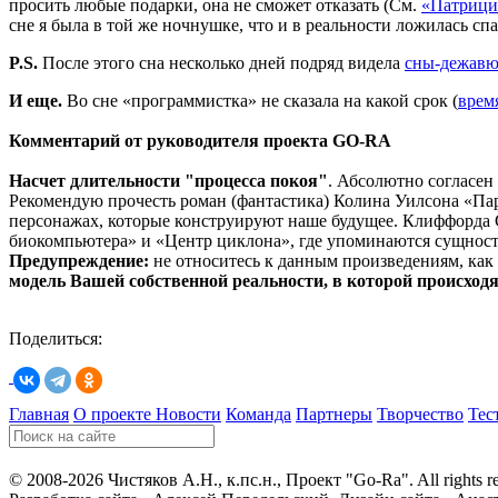
просить любые подарки, она не сможет отказать (См.
«Патрици
сне я была в той же ночнушке, что и в реальности ложилась спа
P.
S.
После этого сна несколько дней подряд видела
сны-дежав
И еще.
Во сне «программистка» не сказала на какой срок (
врем
Комментарий от руководителя проекта
GO-
RA
Насчет длительности "процесса покоя"
. Абсолютно согласен
Рекомендую прочесть роман (фантастика) Колина Уилсона «Пар
персонажах, которые конструируют наше будущее. Клиффорда 
биокомпьютера» и «Центр циклона», где упоминаются сущност
Предупреждение:
не относитесь к данным произведениям, как 
модель
Вашей собственной реальности, в которой проис
ход
Поделиться:
Главная
О проекте
Новости
Команда
Партнеры
Творчество
Тес
© 2008-2026 Чистяков А.Н., к.пс.н., Проект "Go-Ra". All rights r