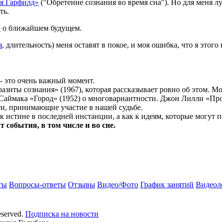
я Гарфилд»
("Обретение сознания во время сна"). Но для меня л
ть.
ю
о ближайшем будущем.
я
, длительность) меня оставят в покое, и моя ошибка, что я этого
 - это очень важный момент.
азиты сознания» (1967), которая рассказывает ровно об этом. 
Саймака «Город» (1952) о многовариантности. Джон Лилли «Пр
и, принимающие участие в нашей судьбе.
к истине в последней инстанции, а как к идеям, которые могут
ят
события, в том числе и во сне.
ты
Вопросы-ответы
Отзывы
Видео/Фото
График занятий
Видеол
eserved.
Подписка на новости