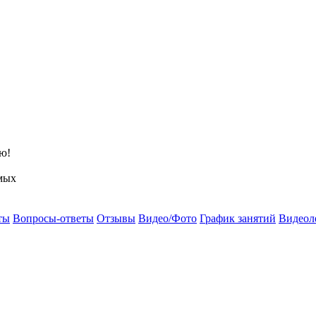
ю!
мых
ты
Вопросы-ответы
Отзывы
Видео/Фото
График занятий
Видеол