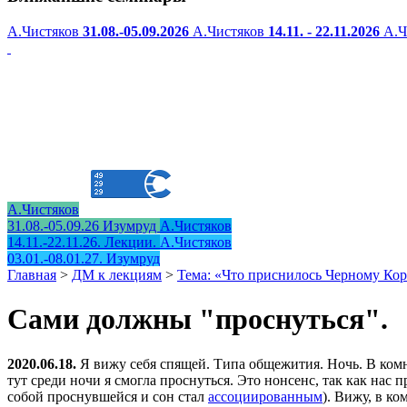
А.Чистяков
31.08.-05.09.2026
А.Чистяков
14.11. - 22.11.2026
А.Ч
А.Чистяков
31.08.-05.09.26 Изумруд
А.Чистяков
14.11.-22.11.26. Лекции.
А.Чистяков
03.01.-08.01.27. Изумруд
Главная
>
ДМ к лекциям
>
Тема: «Что приснилось Черному Ко
Сами должны "проснуться".
2020.06.18.
Я вижу себя спящей. Типа общежития. Ночь. В комна
тут среди ночи я смогла проснуться. Это нонсенс, так как нас 
собой проснувшейся и сон стал
ассоциированным
). Вижу, в к