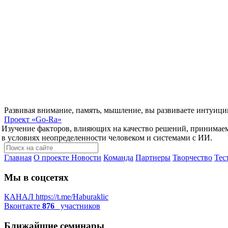
Развивая внимание, память, мышление, вы развиваете интуици
Проект
«Go-Ra»
Изучение факторов, влияющих на качество решений, принимае
в условиях неопределенности человеком и системами с ИИ.
Главная
О проекте
Новости
Команда
Партнеры
Творчество
Тес
Мы в соцсетях
КАНАЛ
https://t.me/Haburaklic
Вконтакте
876
участников
Ближайшие семинары